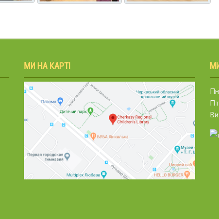
МИ НА КАРТІ
М
Пн.
Пт
Ви