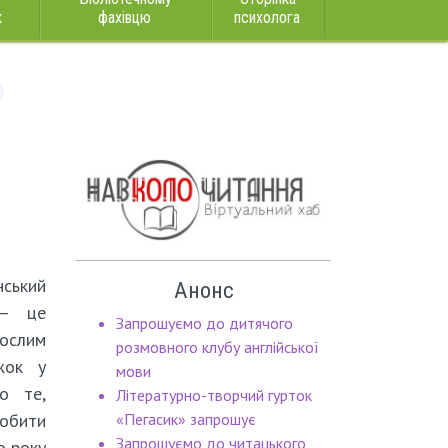
к
фахівцю
психолога
ький
Анонс
 – це
Запрошуємо до дитячого
рослим
розмовного клубу англійської
жок у
мови
о те,
Літературно-творчий гурток
обити
«Пегасик» запрошує
Запрошуємо до читацького
о року