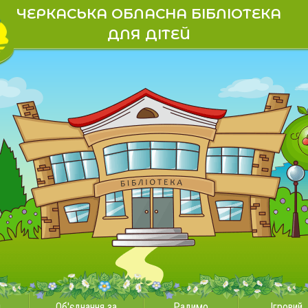
ЧЕРКАСЬКА ОБЛАСНА БІБЛІОТЕКА
ДЛЯ ДІТЕЙ
и
Об'єднання за
Радимо
Ігровий