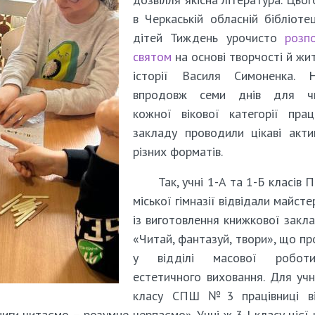
в Черкаській обласній бібліоте
дітей Тиждень урочисто
розп
святом
на основі творчості й жи
історії Василя Симоненка. Н
впродовж семи днів для чи
кожної вікової категорії прац
закладу проводили цікаві акти
різних форматів.
Так, учні 1-А та 1-Б класів 
міської гімназії відвідали майсте
із виготовлення книжкової закл
«Читай, фантазуй, твори», що п
у відділі масової робо
естетичного виховання. Для учн
класу СПШ №3 працівниці ві
иги читаємо – розумне черпаємо». Учні ж 3-І класу цієї