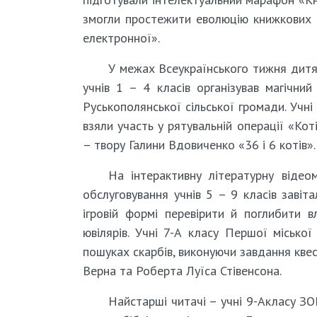
змогли простежити еволюцію книжкових 
електронної».
У межах Всеукраїнського тижня дитяч
учнів 1 – 4 класів організував магічни
Руськополянської сільської громади. Учні
взяли участь у рятувальній операції «Ко
– твору Галини Вдовиченко «36 і 6 котів».
На інтерактивну літературну відеом
обслуговування учнів 5 – 9 класів заві
ігровій формі перевірити й поглибити в
ювілярів. Учні 7-А класу Першої місько
пошуках скарбів, виконуючи завдання кве
Верна та Роберта Луїса Стівенсона.
Найстарші читачі – учні 9-Акласу З