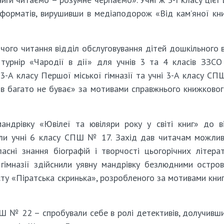
форматів, вирушивши в медіаподорож «Від кам’яної кн
ого читання відділ обслуговування дітей дошкільного в
й турнір «Чародії в дії» для учнів 3 та 4 класів ЗЗ
 3-А класу Першої міської гімназії та учні 3-А класу С
тів багато не буває» за мотивами справжнього книжковог
андрівку «Ювілеї та ювіляри року у світі книг» до в
тали учні 6 класу СПШ № 17. Захід дав читачам можлив
ласні знання біографій і творчості цьогорічних літера
ї гімназії здійснили уявну мандрівку безлюдними остро
сту «Піратська скринька», розробленого за мотивами кни
ОШ № 22 – спробували себе в ролі детективів, долучивш