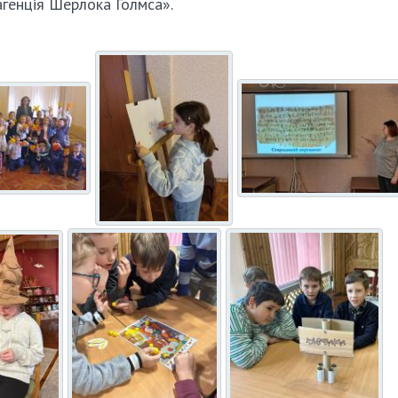
агенція Шерлока Голмса».