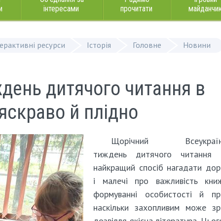
и
інтересами
прочитати
майданчи
терактивні ресурси
Історія
Головне
Новини
ждень дитячого читання в
 яскраво й плідно
Щорічний Всеукраїнс
тиждень дитячого читання
найкращий спосіб нагадати до
і малечі про важливість кни
формуванні особистості й пр
наскільки захопливим може зр
дозвілля якісна література. Цьог