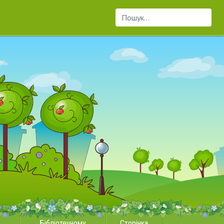
Пошук...
Бібліотечному
Сторінка