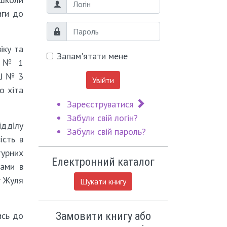
Логін
иги до
Пароль
іку та
Запам'ятати мене
СО № 1
ПШ № 3
Увійти
о хіта
Зареєструватися
Забули свій логін?
ідділу
Забули свій пароль?
ість в
турних
Електронний каталог
вами в
г Жуля
Шукати книгу
Замовити книгу або
ись до