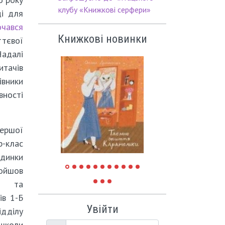
клубу «Книжкові серфери»
ці для
очався
Книжкові новинки
ттєвої
адалі
тачів
івники
вності
Першої
р-клас
адинки
ройшов
ти та
ів 1-Б
Увійти
дділу
 школи