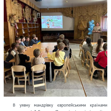
В уявну мандрівку європейськими країнами