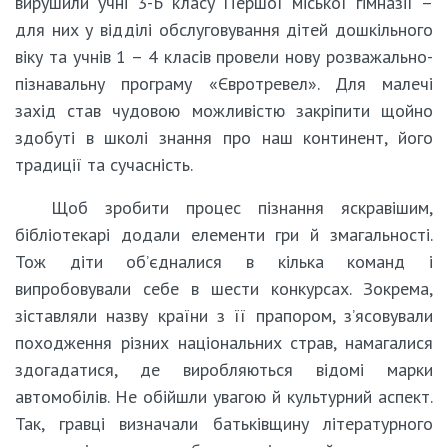
вирушили учні 3-Б класу Першої міської гімназії –
для них у відділі обслуговування дітей дошкільного
віку та учнів 1 – 4 класів провели нову розважально-
пізнавальну програму «Євротревел». Для малечі
захід став чудовою можливістю закріпити щойно
здобуті в школі знання про наш континент, його
традиції та сучасність.
Щоб зробити процес пізнання яскравішим,
бібліотекарі додали елементи гри й змагальності.
Тож діти об’єдналися в кілька команд і
випробовували себе в шести конкурсах. Зокрема,
зіставляли назву країни з її прапором, з’ясовували
походження різних національних страв, намагалися
здогадатися, де виробляються відомі марки
автомобілів. Не обійшли увагою й культурний аспект.
Так, гравці визначали батьківщину літературного