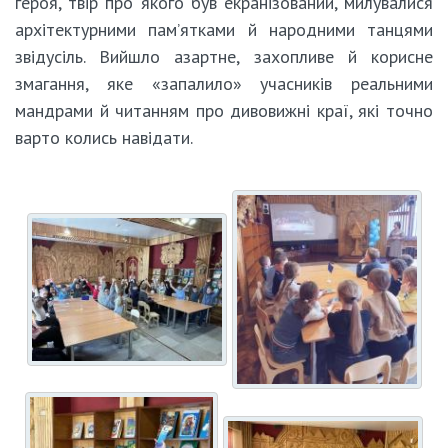
героя, твір про якого був екранізований, милувалися
архітектурними пам’ятками й народними танцями
звідусіль. Вийшло азартне, захопливе й корисне
змагання, яке «запалило» учасників реальними
мандрами й читанням про дивовижні краї, які точно
варто колись навідати.