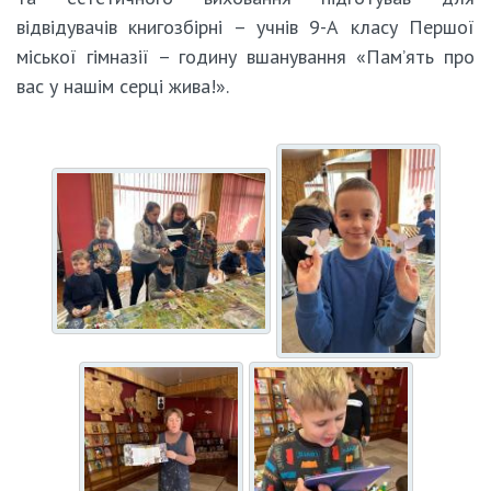
відвідувачів книгозбірні – учнів 9-А класу Першої
міської гімназії – годину вшанування «Пам’ять про
вас у нашім серці жива!».