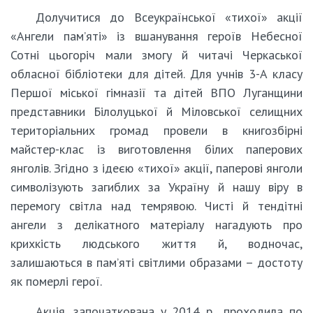
Долучитися до Всеукраїнської «тихої» акції
«Ангели памʼяті» із вшанування героїв Небесної
Сотні цьогоріч мали змогу й читачі Черкаської
обласної бібліотеки для дітей. Для учнів 3-А класу
Першої міської гімназії та дітей ВПО Луганщини
представники Білолуцької й Міловської селищних
територіальних громад провели в книгозбірні
майстер-клас із виготовлення білих паперових
янголів. Згідно з ідеєю «тихої» акції, паперові янголи
символізують загиблих за Україну й нашу віру в
перемогу світла над темрявою. Чисті й тендітні
ангели з делікатного матеріалу нагадують про
крихкість людського життя й, водночас,
залишаються в пам’яті світлими образами – достоту
як померлі герої.
Акція, започаткована у 2014 р., проходила по