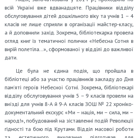
всій Україні вже вдванадцяте. Працівники відділу
обслуговування дітей дошкільного віку та учнів 1 – 4
класів не лише сприяли в організації майстер-класу,
а й доповнили захід. Зокрема, бібліотекарка провела
огляд книг із тематичної полички «Небесна Сотня в
вирій полетіла…», сформованої у відділі до важливої
дати.
Це була не єдина подія, що пройшла в
бібліотеці або за участю працівників закладу до Дня
пам’яті героїв Небесної Сотні. Зокрема, бібліотекарі
відділу обслуговування учнів 5 – 9 класів провели на
виїзді для учнів 8-А й 9-А класів ЗОШ № 22 хроніко-
документальний екскурс «Ми – нація, ми – сила, ми –
народ!», побудований на зіставленні подій Революції
гідності та бою під Крутами. Відділ масової роботи
та естетичного виховання підготував для