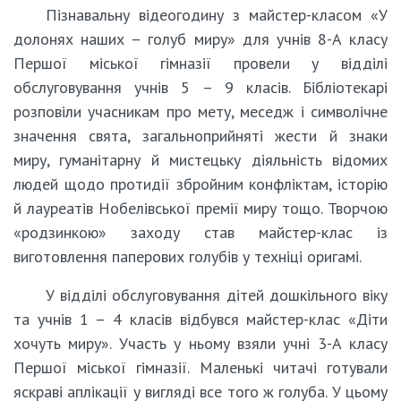
Пізнавальну відеогодину з майстер-класом «У
долонях наших – голуб миру» для учнів 8-А класу
Першої міської гімназії провели у відділі
обслуговування учнів 5 – 9 класів. Бібліотекарі
розповіли учасникам про мету, меседж і символічне
значення свята, загальноприйняті жести й знаки
миру, гуманітарну й мистецьку діяльність відомих
людей щодо протидії збройним конфліктам, історію
й лауреатів Нобелівської премії миру тощо. Творчою
«родзинкою» заходу став майстер-клас із
виготовлення паперових голубів у техніці оригамі.
У відділі обслуговування дітей дошкільного віку
та учнів 1 – 4 класів відбувся майстер-клас «Діти
хочуть миру». Участь у ньому взяли учні 3-А класу
Першої міської гімназії. Маленькі читачі готували
яскраві аплікації у вигляді все того ж голуба. У цьому