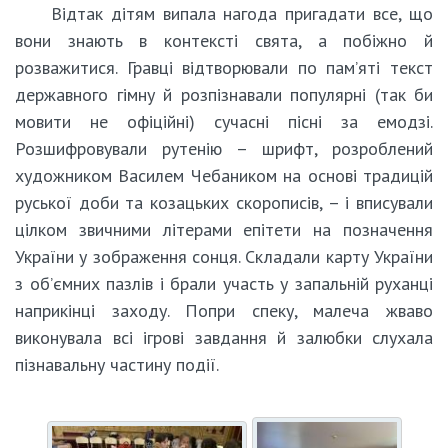
Відтак дітям випала нагода пригадати все, що
вони знають в контексті свята, а побіжно й
розважитися. Гравці відтворювали по пам’яті текст
державного гімну й розпізнавали популярні (так би
мовити не офіційні) сучасні пісні за емодзі.
Розшифровували рутенію – шрифт, розроблений
художником Василем Чебаником на основі традицій
руської доби та козацьких скорописів, – і вписували
цілком звичними літерами епітети на позначення
України у зображення сонця. Складали карту України
з об’ємних пазлів і брали участь у запальній руханці
наприкінці заходу. Попри спеку, малеча жваво
виконувала всі ігрові завдання й залюбки слухала
пізнавальну частину події.