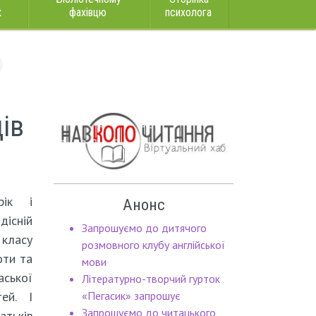
к
фахівцю
психолога
ів
рік і
Анонс
дісній
Запрошуємо до дитячого
 класу
розмовного клубу англійської
оти та
мови
ської
Літературно-творчий гурток
ей. І
«Пегасик» запрошує
Запрошуємо до читацького
атьків