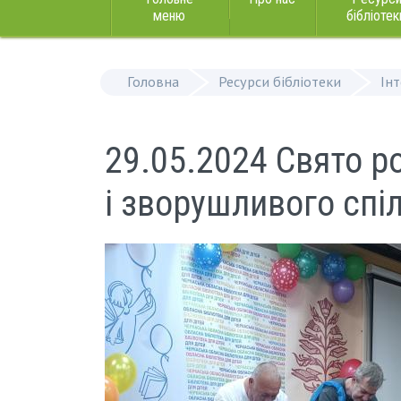
меню
бібліотек
Головна
Ресурси бібліотеки
Ін
29.05.2024 Свято р
і зворушливого спі