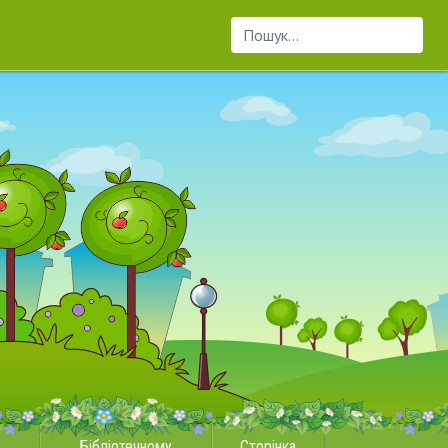
Пошук...
Бібліотечному
Сторінка