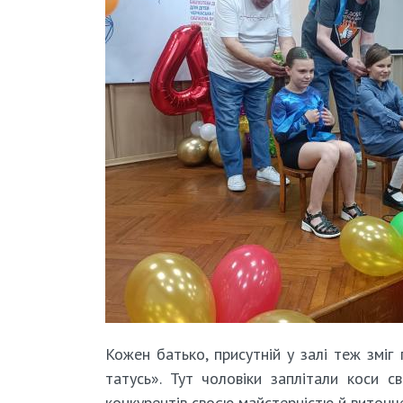
Кожен батько, присутній у залі теж змі
татусь». Тут чоловіки заплітали коси 
конкурентів своєю майстерністю й витонч