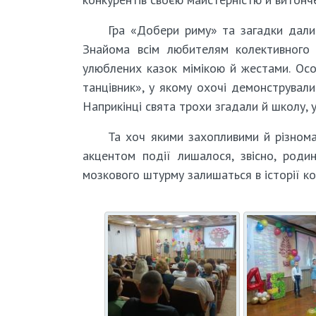
Гра «Добери риму» та загадки дали 
Знайома всім любителям колективного
улюблених казок мімікою й жестами. Ос
танцівник», у якому охочі демонстрували 
Наприкінці свята трохи згадали й школу, 
Та хоч якими захопливими й різнома
акцентом події лишалося, звісно, родин
мозкового штурму залишаться в історії ко