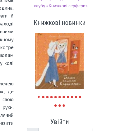
клубу «Книжкові серфери»
одина.
аги й
Книжкові новинки
заході
ьними
жному
котре
 людям
у колі
лечею
», де
и свою
руки.
блячий
Увійти
разити