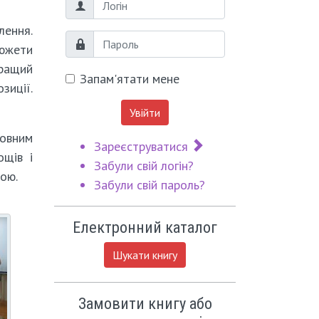
Логін
лення.
Пароль
южети
кращий
Запам'ятати мене
зиції.
Увійти
ловним
Зареєструватися
ощів і
Забули свій логін?
кою.
Забули свій пароль?
Електронний каталог
Шукати книгу
Замовити книгу або