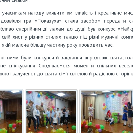
учасникам нагоду виявити кмітливість і креативне мис
 дозвілля гра «Показуха» стала засобом передати с
обливо енергійним дітлахам до душі був конкурс «Най
свій хист у різних стилях танцю під різні музичні компо
у якій малеча більшу частину року проводить час.
нітними були конкурси й завдання впродовж свята, го
не спілкування. Сподіваємося моменти спільних весел
жної залученої до свята сім’ї світлою й радісною сторін