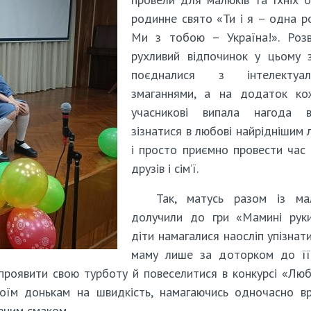
родинне свято «Ти і я – одна р
Ми з тобою – Україна!». Розв
рухливий відпочинок у цьому 
поєдналися з інтелектуал
змаганнями, а на додаток ко
учасникові випала нагода в
зізнатися в любові найріднішим
і просто приємно провести час 
друзів і сім’ї.
Так, матусь разом із ма
долучили до гри «Мамині руки
діти намагалися наосліп упізнат
маму лише за доторком до її 
г проявити свою турботу й повеселитися в конкурсі «Лю
своїм донькам на швидкість, намагаючись одночасно в
еним смаком.