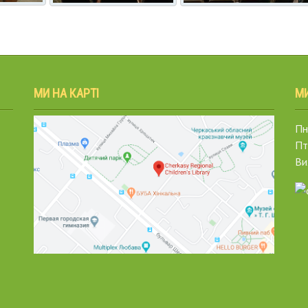
МИ НА КАРТІ
М
Пн.
Пт
Ви