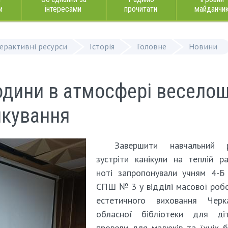
и
інтересами
прочитати
майданчи
терактивні ресурси
Історія
Головне
Новини
одини в атмосфері веселощ
лкування
Завершити навчальний 
зустріти канікули на теплій ра
ноті запропонували учням 4-Б
СПШ № 3 у відділі масової роб
естетичного виховання Черка
обласної бібліотеки для діт
провели для малюків та їхніх б