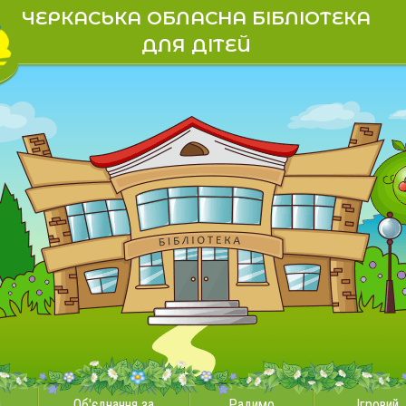
ЧЕРКАСЬКА ОБЛАСНА БІБЛІОТЕКА
ДЛЯ ДІТЕЙ
и
Об'єднання за
Радимо
Ігровий