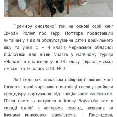
Прем’єру оновленої гри на основі серії книг
Джоан Ролінґ про Гаррі Поттера представили
читачам у відділі обслуговування дітей дошкільного
віку та учнів 1 – 4 класів Черкаської обласної
бібліотеки для дітей. Участь у магічному турнірі
«Чародії в дії» взяли учні 3-Б класу Першої міської
гімназії та 3-І класу СПШ № 3.
Як і годиться новачкам найкращої школи магії
Гоґвортс, наші чарівники-початківці спершу пройшли
процедуру сортування під спеціальним капелюхом.
Після цього ж вступили в ігрову боротьбу вже в
складі однієї з чотирьох команд, названих за
іменами книжкових факультетів, – Ґрифіндора,