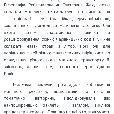
Гафелпафа, Рейвенклова чи Слизерина. Факультети/
команди змагалися в п’яти чаклунських дисциплінах
– історії магії, зіллях і настійках, керуванні мітлою,
заклинаннях і догляді за магічними істотами. Для
цього дітям знадобилися навички з
розшифровування різних чарівницьких кодів, уміння
складати назви страв із літер, зіркі очі для
порівняння тіней різних фантастичних звірів, хист до
опанування різних видів магічного транспорту й,
звісно ж, знання світу, створеного пером Джоан
Ролінґ.
Маленькі чаклуни розглядали зображення
магічного реквізиту, відповідали на питання
тематичної вікторини, відслідковували дію
найпоширеніших заклять і, загалом, вчилися
працювати в команді. Поки що не всі, хто взяв участь