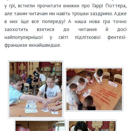
у грі, встигли прочитати книжки про Гаррі Поттера,
але таким читачам ми навіть трошки заздримо. Адже
в них іще все попереду! А наша нова гра точно
заохотить взятися до читання й досі
найпопулярнішої у світі підліткової фентезі-
франшизи якнайшвидше.