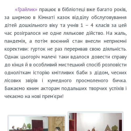
«Грайлик»
працює в бібліотеці вже багато років,
за ширмою в Кімнаті казок відділу обслуговування
дітей дошкільного віку та учнів 1 – 4 класів за цей
час розігралося не одне лялькове дійство. На жаль,
пандемія, а потім воєнний стан внесли неприємні
корективи: гурток не раз переривав свою діяльність.
Однак цьогоріч малечі таки вдалося довести справу
до кінця й в особливий мистецький спосіб розповісти
одноліткам історію кмітливих баби з дідом, чесних
лісових звірів і кумедного просмоленого бичка.
Бажаємо юним акторам подальших творчих успіхів і
чекаємо на нові прем’єри!