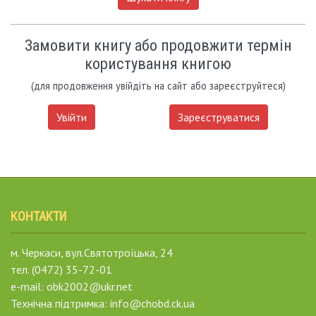
Замовити книгу або продовжити термін
користування книгою
(для продовження увійдіть на сайт або зареєструйтеся)
Увійти
Зареєструватися
КОНТАКТИ
м. Черкаси, вул.Святотроїцька, 24
тел. (0472) 35-72-01
e-mail: obk2002@ukr.net
Технічна підтримка: info@chobd.ck.ua