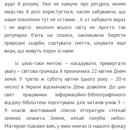
душі й розуму. Уже не кажучи про ресурси, якими
людство й досі користується, часом забуваючи, що
наше покоління тут не останнє... А от забувати якраз
і не варто: екологи всього світу не просто так
регулярно б’ють на сполох, закликаючи берегти
природні скарби, сортувати сміття, цінувати інші
види, що живуть поруч із нами.
Із цією-таки метою – нагадувати, привертати
увагу – світова громада й призначила 22 квітня Днем
землі. У третю ж суботу квітня (цього року – 20-е
число) в Україні відзначають День довкілля. До цих
свят працівники інформаційно-бібліографічного
відділу бібліотеки підготували для читачів-учнів 5 –
9 класів анотований список літератури «Нехай
зеленіє планета Земля, нехай голубіє небо».
Матеріал підкаже вам, у яких книгах із нашого фонду