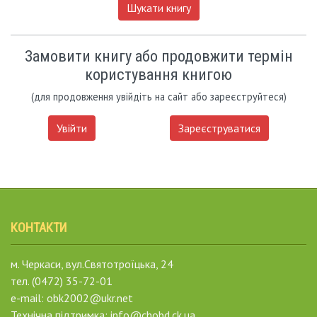
Шукати книгу
Замовити книгу або продовжити термін
користування книгою
(для продовження увійдіть на сайт або зареєструйтеся)
Увійти
Зареєструватися
КОНТАКТИ
м. Черкаси, вул.Святотроїцька, 24
тел. (0472) 35-72-01
e-mail: obk2002@ukr.net
Технічна підтримка: info@chobd.ck.ua