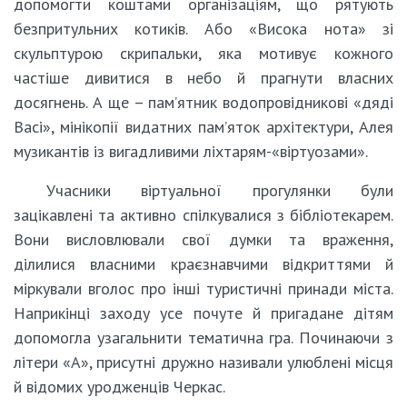
допомогти коштами організаціям, що рятують
безпритульних котиків. Або «Висока нота» зі
скульптурою скрипальки, яка мотивує кожного
частіше дивитися в небо й прагнути власних
досягнень. А ще – пам’ятник водопровідникові «дяді
Васі», мінікопії видатних пам’яток архітектури, Алея
музикантів із вигадливими ліхтарям-«віртуозами».
Учасники віртуальної прогулянки були
зацікавлені та активно спілкувалися з бібліотекарем.
Вони висловлювали свої думки та враження,
ділилися власними краєзнавчими відкриттями й
міркували вголос про інші туристичні принади міста.
Наприкінці заходу усе почуте й пригадане дітям
допомогла узагальнити тематична гра. Починаючи з
літери «А», присутні дружно називали улюблені місця
й відомих уродженців Черкас.