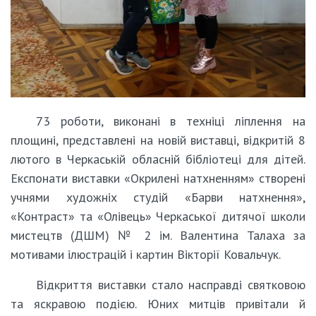
73 роботи, виконані в техніці ліплення на
площині, представлені на новій виставці, відкритій 8
лютого в Черкаській обласній бібліотеці для дітей.
Експонати виставки «Окрилені натхненням» створені
учнями художніх студій «Барви натхнення»,
«Контраст» та «Олівець» Черкаської дитячої школи
мистецтв (ДШМ) № 2 ім. Валентина Талаха за
мотивами ілюстрацій і картин Вікторії Ковальчук.
Відкриття виставки стало насправді святковою
та яскравою подією. Юних митців привітали й