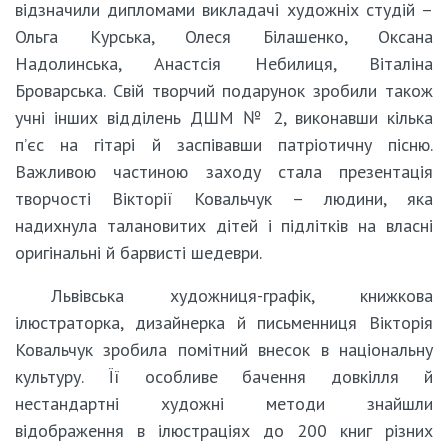
відзначили дипломами викладачі художніх студій –
Ольга Курська, Олеся Білашенко, Оксана
Надолинська, Анастсія Небилиця, Віталіна
Броварська. Свій творчий подарунок зробили також
учні інших відділень ДШМ № 2, виконавши кілька
п’єс на гітарі й заспівавши патріотичну пісню.
Важливою частиною заходу стала презентація
творчості Вікторії Ковальчук – людини, яка
надихнула талановитих дітей і підлітків на власні
оригінальні й барвисті шедеври.
Львівська художниця-графік, книжкова
ілюстраторка, дизайнерка й письменниця Вікторія
Ковальчук зробила помітний внесок в національну
культуру. Її особливе бачення довкілля й
нестандартні художні методи знайшли
відображення в ілюстраціях до 200 книг різних