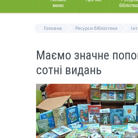
меню
бібліотек
Головна
Ресурси бібліотеки
Ін
Маємо значне попо
сотні видань