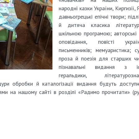
народні казки України, Киргизії, 
давньогрецькі епічні твори; підл
й дитяча класика літерату
шкільною програмою; авторські 
оповідання, повісті україн
письменників; мемуаристика; с
проза й поезія для старших чи
пізнавальні видання з іст
геральдики, літературознав
ури обробки й каталогізації видання будуть доступн
ями на нашому сайті в розділі «Радимо прочитати» (р