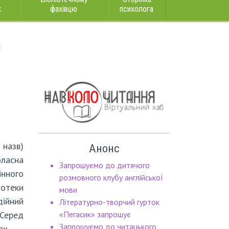
к
фахівцю
психолога
и
назв)
Анонс
асна
Запрошуємо до дитячого
нного
розмовного клубу англійської
отеки
мови
дійний
Літературно-творчий гурток
еред
«Пегасик» запрошує
Запрошуємо до читацького
цях –