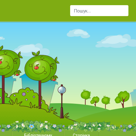
Пошук...
Бібліотечному
Сторінка