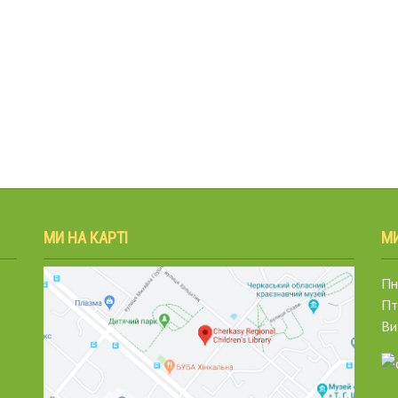
МИ НА КАРТІ
М
Пн.
Пт
Ви