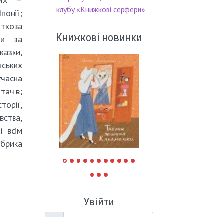
клубу «Книжкові серфери»
Японії;
іткова
Книжкові новинки
ри за
казки,
ських
учасна
тачів;
орії,
ства,
і всім
убрика
Увійти