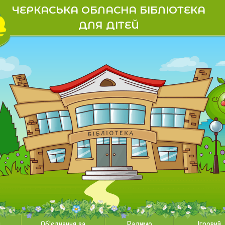
ЧЕРКАСЬКА ОБЛАСНА БІБЛІОТЕКА
ДЛЯ ДІТЕЙ
и
Об'єднання за
Радимо
Ігровий