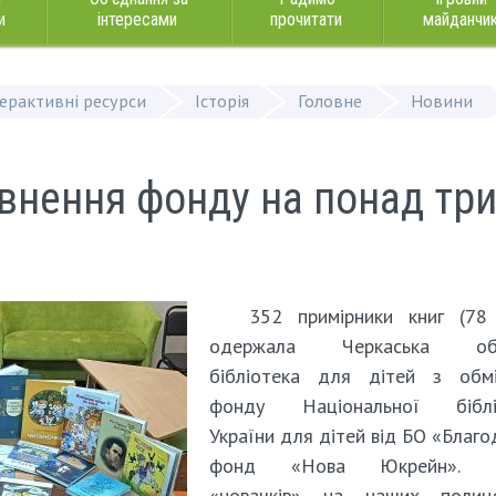
и
інтересами
прочитати
майданчи
терактивні ресурси
Історія
Головне
Новини
внення фонду на понад тр
352 примірники книг (78 
одержала Черкаська обл
бібліотека для дітей з обмі
фонду Національної біблі
України для дітей від БО «Благо
фонд «Нова Юкрейн». С
«новачків» на наших поли