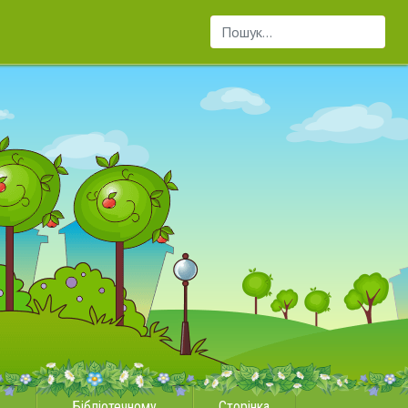
Пошук...
Бібліотечному
Сторінка