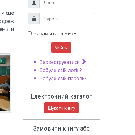
Логін
 місце
Пароль
родовж
теми й
Запам'ятати мене
Увійти
Зареєструватися
Забули свій логін?
Забули свій пароль?
Електронний каталог
Шукати книгу
Замовити книгу або