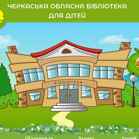
ЧЕРКАСЬКА ОБЛАСНА БІБЛІОТЕКА
ДЛЯ ДІТЕЙ
и
Об'єднання за
Радимо
Ігровий