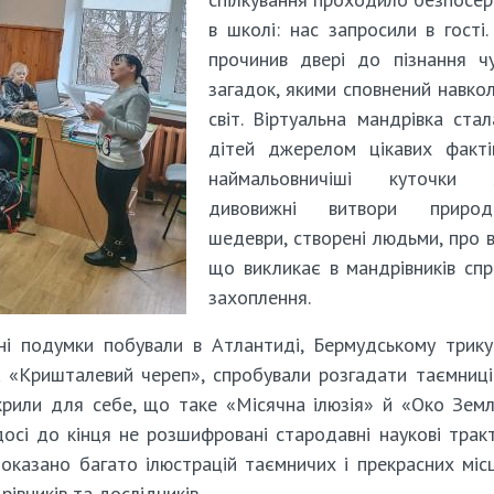
в школі: нас запросили в гості.
прочинив двері до пізнання ч
загадок, якими сповнений навко
світ. Віртуальна мандрівка ста
дітей джерелом цікавих факті
наймальовничіші куточки З
дивовижні витвори прир
шедеври, створені людьми, про в
що викликає в мандрівників сп
захоплення.
чні подумки побували в Атлантиді, Бермудському трику
а «Кришталевий череп», спробували розгадати таємниц
рили для себе, що таке «Місячна ілюзія» й «Око Земл
досі до кінця не розшифровані стародавні наукові трак
 показано багато ілюстрацій таємничих і прекрасних міс
івників та дослідників.