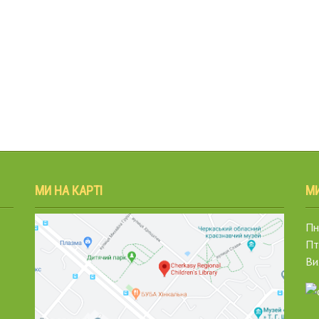
МИ НА КАРТІ
М
Пн.
Пт
Ви