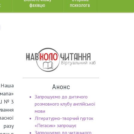
к
фахівцю
психолога
«Наша
Анонс
 мапа»
Запрошуємо до дитячого
ПШ № 3
розмовного клубу англійської
вання
мови
ласної
Літературно-творчий гурток
 разу
«Пегасик» запрошує
Запрошуємо до читацького
редньо