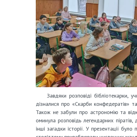
Завдяки розповіді бібліотекарки, у
дізналися про «Скарби конфедератів» т
Також не забули про астрономію та відк
оминула розповідь легендарних піратів, 
інші загадки історії. У презентації було
століттями приваблювали численних мандр