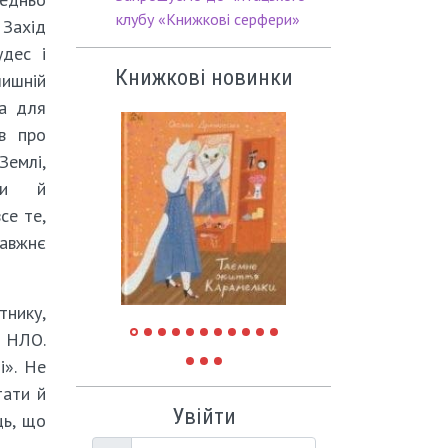
клубу «Книжкові серфери»
 Захід
удес і
Книжкові новинки
лишній
ла для
в про
емлі,
оди й
се те,
равжнє
тнику,
і НЛО.
і». Не
тати й
Увійти
ць, що