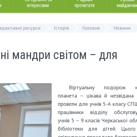
и
інтересами
прочитати
майданчи
терактивні ресурси
Історія
Головне
Новини
ьні мандри світом – для
Віртуальну подорож 
планета – цікава й незвідана
провели для учнів 5-А класу С
працівники відділу обслугову
учнів 5 – 9 класів Черкаської об
бібліотеки для дітей. Цього
спілкування проходило безпосе