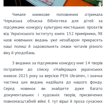
Чимале книжкове поповнення отримала
Черкаська обласна бібліотека для дітей за
підсумками конкурсу культурно-мистецьких проєктів
від Українського інституту книги. 152 примірники, 98
назв новеньких видань уже незабаром прикрасять
наші полиці й задовольнять смаки читачів різного
віку й уподобань.
З виданих за підсумками конкурсу книг 14 творів
потрапили до списку «Найкращих українських
книжок 2023 року за версією PEN Ukraine», і значна
частина цих видань надійшла до нашого фонду.
Серед новинок ви знайдете дуже багато
документальних і художніх творів, присвячених
повномасштабній війні. Є тут вірші й проза сучасних