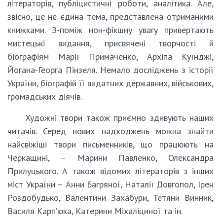
літераторів, публіцистичні роботи, аналітика. Але,
звісно, це не єдина тема, представлена отриманими
книжками. З-поміж нон-фікшну увагу привертають
мистецькі видання, присвячені творчості й
біографіям Марії Примаченко, Архіпа Куїнджі,
Йогана-Георга Пінзеля. Немало досліджень з історії
України, біографій її видатних державних, військових,
громадських діячів.
Художні твори також приємно здивують наших
читачів. Серед нових надходжень можна знайти
найсвіжіші твори письменників, що працюють на
Черкащині, – Марини Павленко, Олександра
Прилуцького. А також відомих літераторів з інших
міст України – Анни Багряної, Наталії Довгопол, Ірен
Роздобудько, Валентини Захабури, Тетяни Винник,
Василя Карп’юка, Катерини Міхаліциної та ін.