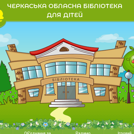
ЧЕРКАСЬКА ОБЛАСНА БІБЛІОТЕКА
ДЛЯ ДІТЕЙ
и
Об'єднання за
Радимо
Ігровий