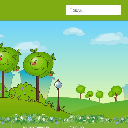
Пошук...
Бібліотечному
Сторінка