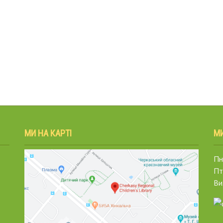
МИ НА КАРТІ
М
Пн.
Пт
Ви