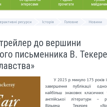
и
інтересами
прочитати
майданчи
терактивні ресурси
Історія
Головне
Новини
трейлер до вершини
кого письменника В. Текер
лавства»
У 2023 р. минуло 175 років і
завершення публікації одн
найбільш знакових класичних 
англійської літератури – р
Вільяма Текерея «Ярм