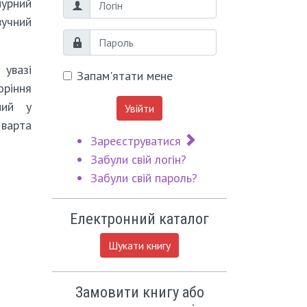
мурний
Логін
учний
Пароль
вазі
Запам'ятати мене
оріння
ний у
Увійти
 варта
Зареєструватися
Забули свій логін?
Забули свій пароль?
Електронний каталог
Шукати книгу
Замовити книгу або