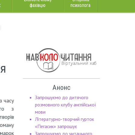
к
фахівцю
психолога
ея
Анонс
Запрошуємо до дитячого
з часу
розмовного клубу англійської
ого з
мови
творів
Літературно-творчий гурток
оману
«Пегасик» запрошує
арок
Запрошуємо до читацького