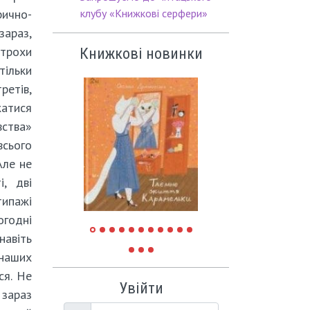
ично-
клубу «Книжкові серфери»
араз,
трохи
Книжкові новинки
ільки
ретів,
атися
вства»
всього
Але не
і, дві
типажі
огодні
навіть
наших
ся. Не
Увійти
 зараз