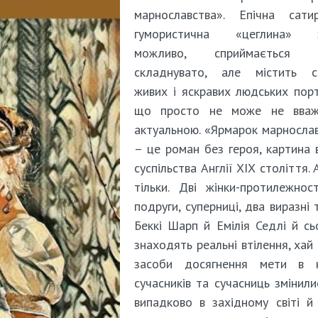
марнославства». Епічна сатир
гумористична «цеглина» з
можливо, сприймається 
складнувато, але містить ст
живих і яскравих людських порт
що просто не може не вваж
актуальною. «Ярмарок марносла
– це роман без героя, картина 
суспільства Англії ХІХ століття. 
тільки. Дві жінки-протилежност
подруги, суперниці, два виразні 
Беккі Шарп й Емілія Седлі й сь
знаходять реальні втілення, хай 
засоби досягнення мети в 
сучасників та сучасниць змінили
випадково в західному світі й