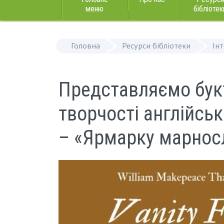
меню
бібліотек
Головна
Ресурси бібліотеки
Ін
Представляємо бук
творчості англійсь
– «Ярмарку марнос