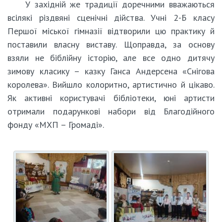
У західній же традиції доречними вважаються
всілякі різдвяні сценічні дійства. Учні 2-Б класу
Першої міської гімназії відтворили цю практику й
поставили власну виставу. Щоправда, за основу
взяли не біблійну історію, але все одно дитячу
зимову класику – казку Ганса Андерсена «Снігова
королева». Вийшло колоритно, артистично й цікаво.
Як активні користувачі бібліотеки, юні артисти
отримали подарункові набори від Благодійного
фонду «МХП – Громаді».