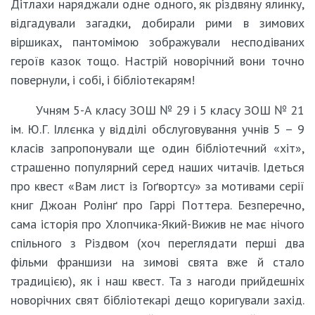
Дітлахи наряджали одне одного, як різдвяну ялинку,
відгадували загадки, добирали рими в зимових
віршиках, пантомімою зображували несподіваних
героїв казок тощо. Настрій новорічний вони точно
повернули, і собі, і бібліотекарям!
Учням 5-А класу ЗОШ № 29 і 5 класу ЗОШ № 21
ім. Ю.Г. Іллєнка у відділі обслуговування учнів 5 – 9
класів запропонували ще один бібліотечний «хіт»,
страшенно популярний серед наших читачів. Ідеться
про квест «Вам лист із Гоґвортсу» за мотивами серії
книг Джоан Ролінґ про Гаррі Поттера. Безперечно,
сама історія про Хлопчика-Який-Вижив не має нічого
спільного з Різдвом (хоч переглядати перші два
фільми франшизи на зимові свята вже й стало
традицією), як і наш квест. Та з нагоди прийдешніх
новорічних свят бібліотекарі дещо коригували захід.