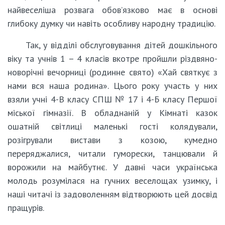
найвеселіша розвага обов’язково має в основі
глибоку думку чи навіть особливу народну традицію.
Так, у відділі обслуговування дітей дошкільного
віку та учнів 1 – 4 класів вкотре пройшли різдвяно-
новорічні вечорниці (родинне свято) «Хай святкує з
нами вся наша родина». Цього року участь у них
взяли учні 4-В класу СПШ № 17 і 4-Б класу Першої
міської гімназії. В обладнаній у Кімнаті казок
ошатній світлиці маленькі гості колядували,
розігрували вистави з козою, кумедно
переряджалися, читали гуморески, танцювали й
ворожили на майбутнє. У давні часи українська
молодь розумілася на гучних веселощах узимку, і
наші читачі із задоволенням відтворюють цей досвід
пращурів.