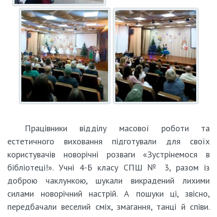
Працівники відділу масової роботи та
естетичного виховання підготували для своїх
користувачів новорічні розваги «Зустрінемося в
бібліотеці!». Учні 4-Б класу СПШ № 3, разом із
доброю чаклункою, шукали викрадений лихими
силами новорічний настрій. А пошуки ці, звісно,
передбачали веселий сміх, змагання, танці й співи.