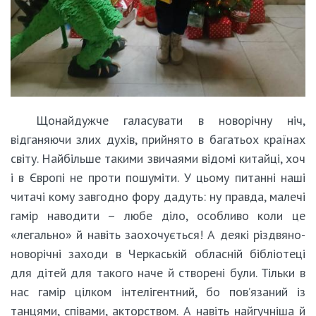
Щонайдужче галасувати в новорічну ніч,
відганяючи злих духів, прийнято в багатьох країнах
світу. Найбільше такими звичаями відомі китайці, хоч
і в Європі не проти пошуміти. У цьому питанні наші
читачі кому завгодно фору дадуть: ну правда, малечі
гамір наводити – любе діло, особливо коли це
«легально» й навіть заохочується! А деякі різдвяно-
новорічні заходи в Черкаській обласній бібліотеці
для дітей для такого наче й створені були. Тільки в
нас гамір цілком інтелігентний, бо пов’язаний із
танцями, співами, акторством. А навіть найгучніша й