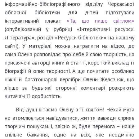
інформаційно-бібліографічного відділу Черкаської
обласної бібліотеки для дітей підготували
інтерактивний плакат
«Та, що пише світлом»
(опублікований у рубриці «Інтерактивні ресурси.
Література», розділ «Ресурси бібліотеки» на нашому
сайті). У матеріалі можна натрапити на відео, де
сама Олена розповідає про себе й свою творчість, на
присвячені авторці книги й статті, короткий виклад її
біографії й опис творчості. А ще почитати особливо
ніжні й багатошарові верлібри Олени Желєзняк, що
ліпше за будь-які сторонні коментарі розкриють
читачам її особистість.
Від душі вітаємо Олену з її святом! Нехай муза
не втомлюється навідуватися, життя завжди сприяє
творчим пошукам. І, звісно ж, буде перемога – наше
спільне бажання, одне на всіх, яке неодмінно