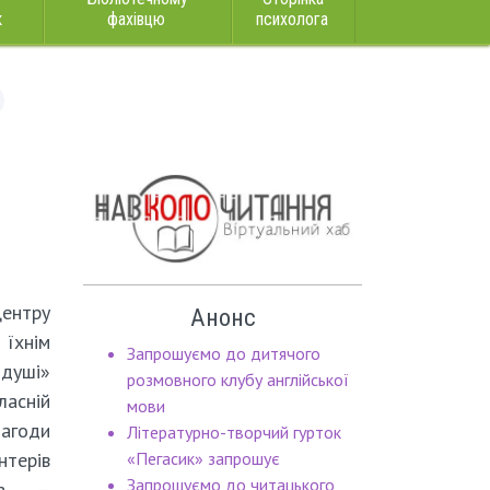
к
фахівцю
психолога
Центру
Анонс
 їхнім
Запрошуємо до дитячого
душі»
розмовного клубу англійської
асній
мови
агоди
Літературно-творчий гурток
терів
«Пегасик» запрошує
Запрошуємо до читацького
ята –