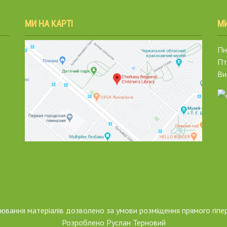
МИ НА КАРТІ
М
Пн.
Пт
Ви
піювання матеріалів дозволено за умови розміщення прямого гіпе
Розроблено
Руслан Терновий