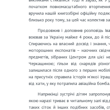
початком повномасштабного вторгнення
вручила нашій книгозбірні офіційну подяк
близько року тому, за цей час колектив з
Продовжив і доповнив розповідь Іва
воював за Україну майже 4 роки, до й пі
Спираючись на власний досвід і знання, 
моторошних експонатів – наочних свідче
предметів, зібраних Центром для цієї 
Черкащиною; гільзи від снарядів різно
залишилася після одного з перших мобілі
на присутніх справила історія м’якої ігр
від хати, у яку потрапила авіаційна бомба.
Наприкінці зустрічі дітям запропон
якою наразі триває в читальному залі від
таких сіток й інших подібних засобів, 