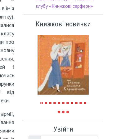
клубу «Книжкові серфери»
в ім’я
итку).
Книжкові новинки
валися
класу
ли про
сновну
ення,
тей і
ючись
арунки
і від
теки.
рмії,
ванна
Увійти
 якими
 як із