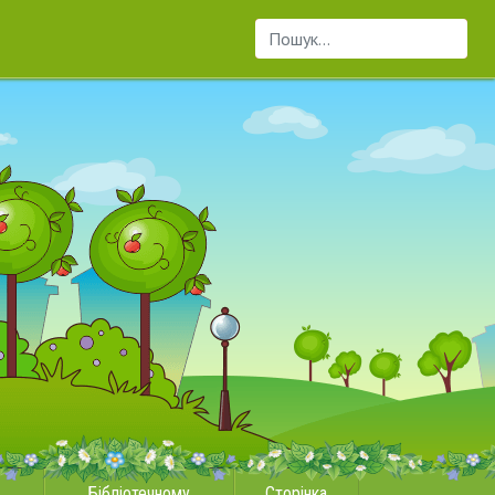
Пошук...
Бібліотечному
Сторінка