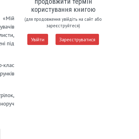
продовжити термін
користування книгою
ї «Мій
(для продовження увійдіть на сайт або
зареєструйтеся)
увачів
листи,
Увійти
Зареєструватися
ні під
р-клас
рунків
рілок,
сноруч