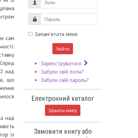
Логін
ріївна
ентром
Пароль
Запам'ятати мене
ін сам
ності.
Увійти
ставку
 Серед
Зареєструватися
ПО над
Забули свій логін?
ка, що
Забули свій пароль?
аження
шилося
Електронний каталог
Шукати книгу
та над
ивість
Замовити книгу або
тор із