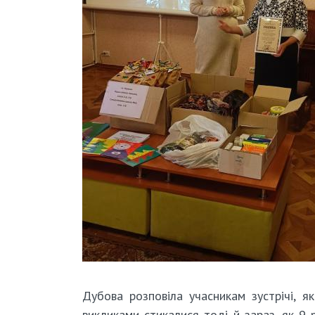
Дубова розповіла учасникам зустрічі, як
викликами стикалися тоді й зараз, як 9 