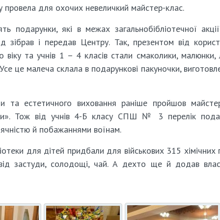
зу провела для охочих невеличкий майстер-клас.
ть подарунки, які в межах загальнобібліотечної акці
зібрав і передав Центру. Так, презентом від корист
 віку та учнів 1 – 4 класів стали смаколики, малюнки, 
 Усе це малеча склала в подарункові пакуночки, виготовле
ти та естетичного виховання раніше пройшов майсте
їни». Тож від учнів 4-Б класу СПШ № 3 перелік пода
дячністю й побажаннями воїнам.
іотеки для дітей придбали для військових 315 хімічних г
 від застуди, солодощі, чай. А дехто ще й додав вла