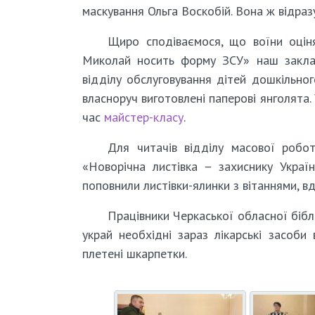
маскування Ольга Воскобій. Вона ж відра
Щиро сподіваємося, що воїни оціня
Миколай носить форму ЗСУ» наш заклад 
відділу обслуговування дітей дошкільного
власноруч виготовлені паперові янголята.
час
майстер-класу
.
Для читачів відділу масової робо
«Новорічна листівка – захиснику Укра
поповнили листівки-ялинки з вітаннями, в
Працівники Черкаської обласної бібл
украй необхідні зараз лікарські засоби
плетені шкарпетки.