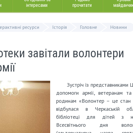
и
інтересами
прочитати
майданчи
терактивні ресурси
Історія
Головне
Новини
отеки завітали волонтери
мії
Зустріч із представниками 
допомоги армії, ветеранам та
родинам «Волонтер – це стан 
відбулася в Черкаській обл
бібліотеці для дітей з н
Всесвітнього дня волон
(альтернативна назва св