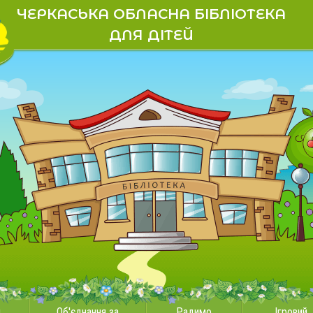
ЧЕРКАСЬКА ОБЛАСНА БІБЛІОТЕКА
ДЛЯ ДІТЕЙ
и
Об'єднання за
Радимо
Ігровий