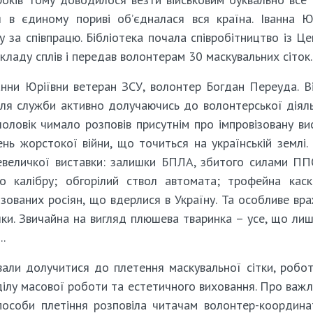
 в єдиному пориві об’єдналася вся країна. Іванна Ю
у за співпрацю. Бібліотека почала співробітництво із Ц
акладу сплів і передав волонтерам 30 маскувальних сіток.
нни Юріївни ветеран ЗСУ, волонтер Богдан Переуда. В
сля служби активно долучаючись до волонтерської діяль
чоловік чимало розповів присутнім про імпровізовану ви
нь жорстокої війни, що точиться на українській землі.
невеличкої виставки: залишки БПЛА, збитого силами П
го калібру; обгорілий ствол автомата; трофейна кас
зованих росіян, що вдерлися в Україну. Та особливе вр
ашки. Звичайна на вигляд плюшева тваринка – усе, що ли
..
ували долучитися до плетення маскувальної сітки, робо
ділу масової роботи та естетичного виховання. Про важл
способи плетіння розповіла читачам волонтер-координа