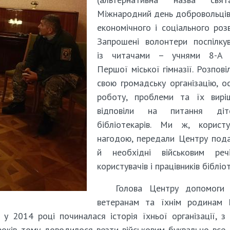
Міжнародний день добровольців 
економічного і соціального розв
Запрошені волонтери поспілку
із читачами – учнями 8-А 
Першої міської гімназії. Розпові
свою громадську організацію, о
роботу, проблеми та їх виріш
відповіли на питання ді
бібліотекарів. Ми ж, користу
нагодою, передали Центру под
й необхідні військовим реч
користувачів і працівників бібліо
Голова Центру допомоги а
ветеранам та їхнім родинам І
 у 2014 році починалася історія їхньої організації, з
років тому доводилося везти військовим буквально все і