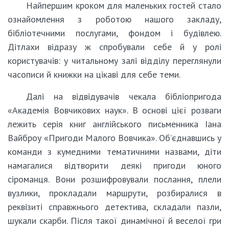
Найпершим кроком для маленьких гостей стало
ознайомлення з роботою нашого закладу,
бібліотечними послугами, фондом і будівлею.
Дітлахи відразу ж спробували себе й у ролі
користувачів: у читальному залі відділу переглянули
часописи й книжки на цікаві для себе теми.
Далі на відвідувачів чекала бібліопригода
«Академія Вовчикових наук». В основі цієї розваги
лежить серія книг англійського письменника Іана
Вайброу «Пригоди Малого Вовчика». Об’єднавшись у
команди з кумедними тематичними назвами, діти
намагалися відтворити деякі пригоди юного
сіроманця. Вони розшифровували послання, плели
вузлики, прокладали маршрути, розбиралися в
реквізиті справжнього детектива, складали пазли,
шукали скарби. Після такої динамічної й веселої гри