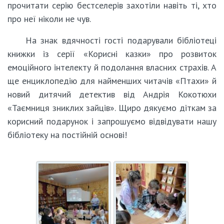
прочитати серію бестселерів захотіли навіть ті, хто
про неї ніколи не чув.
На знак вдячності гості подарували бібліотеці
книжки із серії «Корисні казки» про розвиток
емоційного інтелекту й подолання власних страхів. А
ще енциклопедію для найменших читачів «Птахи» й
новий дитячий детектив від Андрія Кокотюхи
«Таємниця зниклих зайців». Щиро дякуємо діткам за
корисний подарунок і запрошуємо відвідувати нашу
бібліотеку на постійній основі!