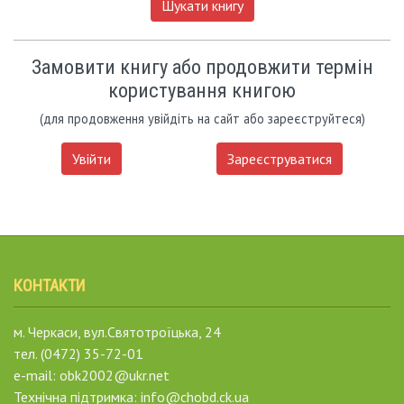
Шукати книгу
Замовити книгу або продовжити термін
користування книгою
(для продовження увійдіть на сайт або зареєструйтеся)
Увійти
Зареєструватися
КОНТАКТИ
м. Черкаси, вул.Святотроїцька, 24
тел. (0472) 35-72-01
e-mail: obk2002@ukr.net
Технічна підтримка: info@chobd.ck.ua