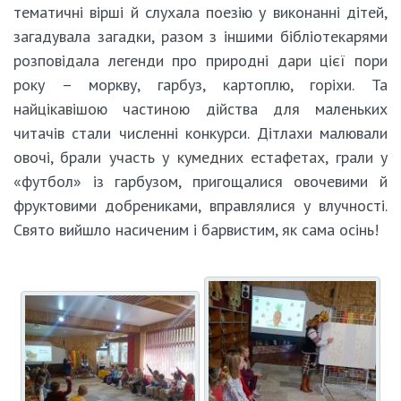
тематичні вірші й слухала поезію у виконанні дітей,
загадувала загадки, разом з іншими бібліотекарями
розповідала легенди про природні дари цієї пори
року – моркву, гарбуз, картоплю, горіхи. Та
найцікавішою частиною дійства для маленьких
читачів стали численні конкурси. Дітлахи малювали
овочі, брали участь у кумедних естафетах, грали у
«футбол» із гарбузом, пригощалися овочевими й
фруктовими добрениками, вправлялися у влучності.
Свято вийшло насиченим і барвистим, як сама осінь!