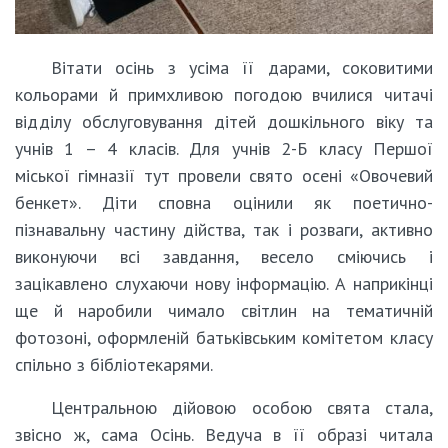
Вітати осінь з усіма її дарами, соковитими
кольорами й примхливою погодою вчилися читачі
відділу обслуговування дітей дошкільного віку та
учнів 1 – 4 класів. Для учнів 2-Б класу Першої
міської гімназії тут провели свято осені «Овочевий
бенкет». Діти сповна оцінили як поетично-
пізнавальну частину дійства, так і розваги, активно
виконуючи всі завдання, весело сміючись і
зацікавлено слухаючи нову інформацію. А наприкінці
ще й наробили чимало світлин на тематичній
фотозоні, оформленій батьківським комітетом класу
спільно з бібліотекарями.
Центральною дійовою особою свята стала,
звісно ж, сама Осінь. Ведуча в її образі читала