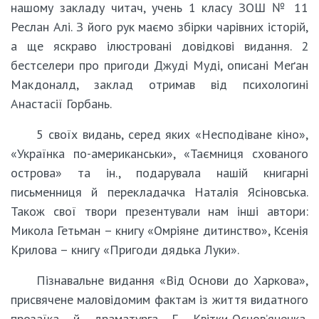
нашому закладу читач, учень 1 класу ЗОШ № 11
Реслан Алі. З його рук маємо збірки чарівних історій,
а ще яскраво ілюстровані довідкові видання. 2
бестселери про пригоди Джуді Муді, описані Меґан
Макдоналд, заклад отримав від психологині
Анастасії Горбань.
5 своїх видань, серед яких «Несподіване кіно»,
«Українка по-американськи», «Таємниця схованого
острова» та ін., подарувала нашій книгарні
письменниця й перекладачка Наталія Ясіновська.
Також свої твори презентували нам інші автори:
Микола Гетьман – книгу «Омріяне дитинство», Ксенія
Крилова – книгу «Пригоди дядька Луки».
Пізнавальне видання «Від Основи до Харкова»,
присвячене маловідомим фактам із життя видатного
прозаїка й драматурга Г. Квітки-Основ’яненка,