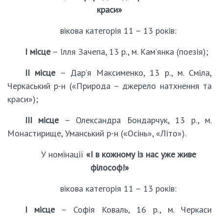
краси»
вікова категорія 11 – 13 років:
І місце
– Ілля Зачепа, 13 р., м. Кам’янка (поезія);
ІІ місце
– Дар’я Максименко, 13 р., м. Сміла,
Черкаський р-н («Природа – джерело натхнення та
краси»);
ІІІ місце
– Олександра Бондарчук, 13 р., м.
Монастирище, Уманський р-н («Осінь», «Літо»).
У номінації
«І в кожному із нас уже живе
філософ!»
вікова категорія 11 – 13 років:
І місце
– Софія Коваль, 16 р., м. Черкаси