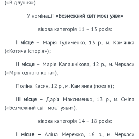
(«Відлуння»).
У номінації
«Безмежний світ моєї уяви»
вікова категорія 11 – 13 років:
І місце
– Марія Гудименко, 13 р., м. Кам’янка
(«Котяча історія»);
ІІ місце
– Марія Калашнікова, 12 р., м. Черкаси
(«Мрія одного кота»);
Поліна Касян, 12 р., м. Кам’янка (поезія);
ІІІ місце
– Дар’я Максименко, 13 р., м. Сміла
(«Безмежний світ моєї уяви»).
вікова категорія 14 – 18 років:
І місце
– Аліна Мережко, 16 р., м. Черкаси