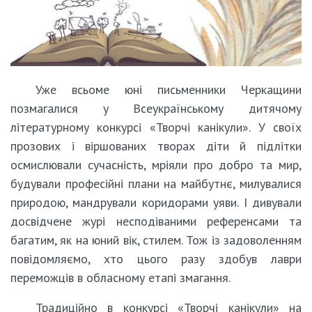
Уже всьоме юні письменники Черкащини
позмагалися у Всеукраїнському дитячому
літературному конкурсі «Творчі канікули». У своїх
прозових і віршованих творах діти й підлітки
осмислювали сучасність, мріяли про добро та мир,
будували професійні плани на майбутнє, милувалися
природою, мандрували коридорами уяви. І дивували
досвідчене журі несподіваними референсами та
багатим, як на юний вік, стилем. Тож із задоволенням
повідомляємо, хто цього разу здобув лаври
переможців в обласному етапі змагання.
Традиційно в конкурсі «Творчі канікули» на