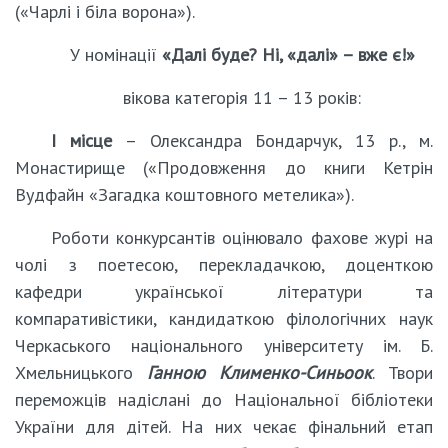
(«Чарлі і біла ворона»).
У номінації
«Далі буде? Ні, «далі» – вже є!»
вікова категорія 11 – 13 років:
І місце
– Олександра Бондарчук, 13 р., м.
Монастирище («Продовження до книги Кетрін
Вудфайн «Загадка коштовного метелика»).
Роботи конкурсантів оцінювало фахове журі на
чолі з поетесою, перекладачкою, доценткою
кафедри української літератури та
компаративістики, кандидаткою філологічних наук
Черкаського національного університету ім. Б.
Хмельницького
Ганною Клименко-Синьоок
. Твори
переможців надіслані до Національної бібліотеки
України для дітей. На них чекає фінальний етап