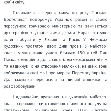
країн світу.
Починаючи з серпня минулого року Паскаль
Востеландт подорожує Україною разом зі своєю
пересувною гончарною майстернею та займається
арттерапією з українськими дітьми. Наразі він уже
встиг побувати у Львові та Києві. У Черкасах
художник протягом двох днів провів 5 майстер-
класів, у яких взяло участь близько 150 дітей. Пан
Паскаль емоційно доніс свою ідею черкаським дітям
та надихнув їх на створення малюнків, на яких вони
зображували свої мрії про мир та Перемогу України.
Далі малюнки переносили на глиняні дощечки та
розфарбовували.
Надзвичайне враження на учасників майстер-
класів справило і виготовлення глиняного посуду на
справжньому гончарному крузі. Пан Паскаль