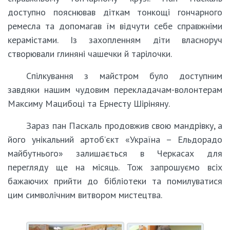
доступно пояснював діткам тонкощі гончарного
ремесла та допомагав їм відчути себе справжніми
керамістами. Із захопленням діти власноруч
створювали глиняні чашечки й тарілочки.
Спілкування з майстром було доступним
завдяки нашим чудовим перекладачам-волонтерам
Максиму Мацибоці та Ернесту Шіріняну.
Зараз пан Паскаль продовжив свою мандрівку, а
його унікальний артоб’єкт «Україна – Ельдорадо
майбутнього» залишається в Черкасах для
перегляду ще на місяць. Тож запрошуємо всіх
бажаючих прийти до бібліотеки та помилуватися
цим символічним витвором мистецтва.