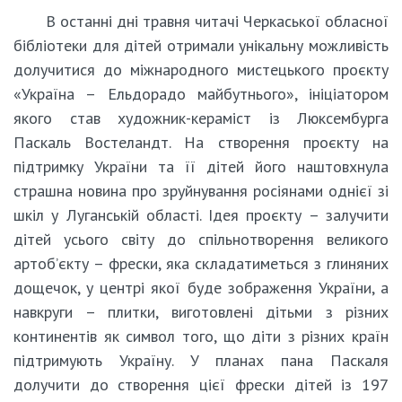
В останні дні травня читачі Черкаської обласної
бібліотеки для дітей отримали унікальну можливість
долучитися до міжнародного мистецького проєкту
«Україна – Ельдорадо майбутнього», ініціатором
якого став художник-кераміст із Люксембурга
Паскаль Востеландт. На створення проєкту на
підтримку України та її дітей його наштовхнула
страшна новина про зруйнування росіянами однієї зі
шкіл у Луганській області. Ідея проєкту – залучити
дітей усього світу до спільнотворення великого
артоб’єкту – фрески, яка складатиметься з глиняних
дощечок, у центрі якої буде зображення України, а
навкруги – плитки, виготовлені дітьми з різних
континентів як символ того, що діти з різних країн
підтримують Україну. У планах пана Паскаля
долучити до створення цієї фрески дітей із 197