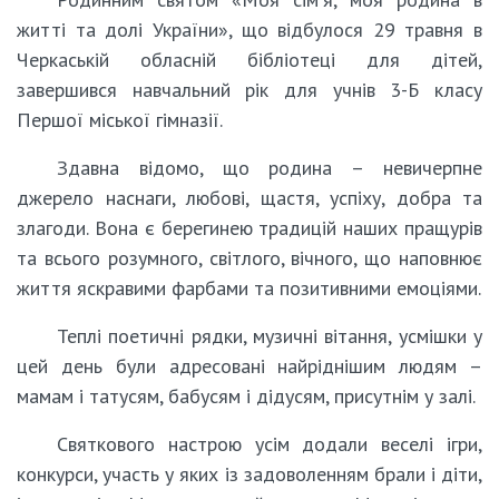
житті та долі України», що відбулося 29 травня в
Черкаській обласній бібліотеці для дітей,
завершився навчальний рік для учнів 3-Б класу
Першої міської гімназії.
Здавна відомо, що родина – невичерпне
джерело наснаги, любові, щастя, успіху, добра та
злагоди. Вона є берегинею традицій наших пращурів
та всього розумного, світлого, вічного, що наповнює
життя яскравими фарбами та позитивними емоціями.
Теплі поетичні рядки, музичні вітання, усмішки у
цей день були адресовані найріднішим людям –
мамам і татусям, бабусям і дідусям, присутнім у залі.
Святкового настрою усім додали веселі ігри,
конкурси, участь у яких із задоволенням брали і діти,