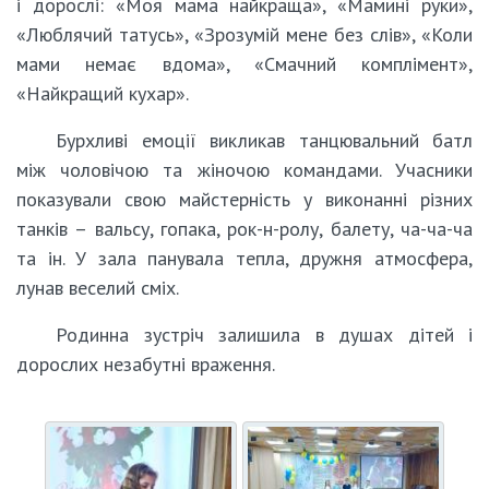
і дорослі: «Моя мама найкраща», «Мамині руки»,
«Люблячий татусь», «Зрозумій мене без слів», «Коли
мами немає вдома», «Смачний комплімент»,
«Найкращий кухар».
Бурхливі емоції викликав танцювальний батл
між чоловічою та жіночою командами. Учасники
показували свою майстерність у виконанні різних
танків – вальсу, гопака, рок-н-ролу, балету, ча-ча-ча
та ін. У зала панувала тепла, дружня атмосфера,
лунав веселий сміх.
Родинна зустріч залишила в душах дітей і
дорослих незабутні враження.