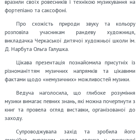
вразили своїх ровесників і технікою музикування на
фортепіано та саксофоні.
Про схожість природи звуку та кольору
розповіла учасникам рандеву художниця,
викладачка Черкаської дитячої художньої школи ім.
Д. Нарбута Ольга Галушка.
Цікава презентація познайомила присутніх із
різноманіттям музичних напрямків та цікавими
фактами щодо «немузичних» можливостей музики.
Ведуча наголосила, що глибоке розуміння
музики вимагає певних знань, які можна почерпнути з
книг та провела огляд виставки, організованої до
заходу.
Супроводжувала захід та зробила його
емоційно виразним чудова музика у виконанні