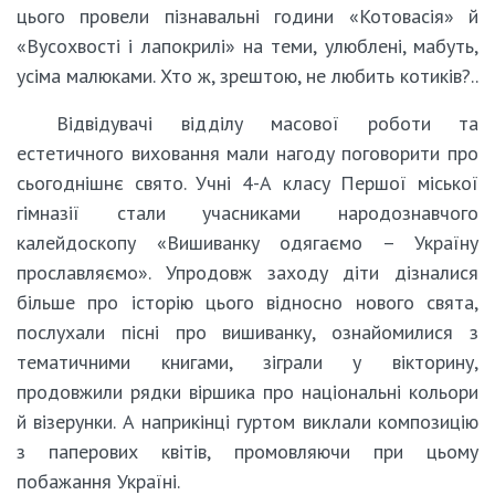
цього провели пізнавальні години «Котовасія» й
«Вусохвості і лапокрилі» на теми, улюблені, мабуть,
усіма малюками. Хто ж, зрештою, не любить котиків?..
Відвідувачі відділу масової роботи та
естетичного виховання мали нагоду поговорити про
сьогоднішнє свято. Учні 4-А класу Першої міської
гімназії стали учасниками народознавчого
калейдоскопу «Вишиванку одягаємо – Україну
прославляємо». Упродовж заходу діти дізналися
більше про історію цього відносно нового свята,
послухали пісні про вишиванку, ознайомилися з
тематичними книгами, зіграли у вікторину,
продовжили рядки віршика про національні кольори
й візерунки. А наприкінці гуртом виклали композицію
з паперових квітів, промовляючи при цьому
побажання Україні.