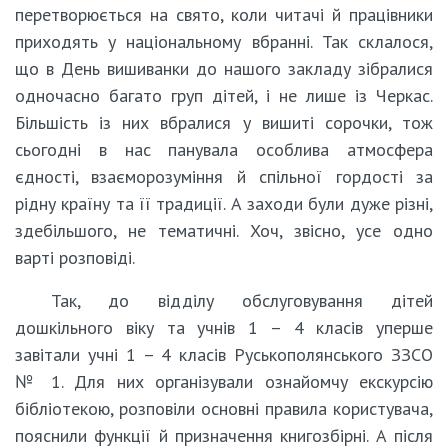
перетворюється на свято, коли читачі й працівники
приходять у національному вбранні. Так склалося,
що в День вишиванки до нашого закладу зібралися
одночасно багато груп дітей, і не лише із Черкас.
Більшість із них вбралися у вишиті сорочки, тож
сьогодні в нас панувала особлива атмосфера
єдності, взаєморозуміння й спільної гордості за
рідну країну та її традиції. А заходи були дуже різні,
здебільшого, не тематичні. Хоч, звісно, усе одно
варті розповіді.
Так, до відділу обслуговування дітей
дошкільного віку та учнів 1 – 4 класів уперше
завітали учні 1 – 4 класів Руськополянського ЗЗСО
№ 1. Для них організували ознайомчу екскурсію
бібліотекою, розповіли основні правила користувача,
пояснили функції й призначення книгозбірні. А після