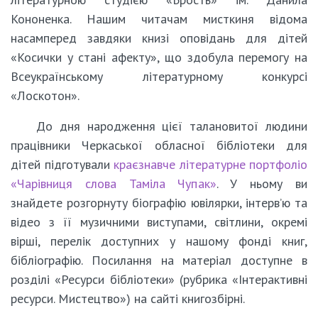
Кононенка. Нашим читачам мисткиня відома
насамперед завдяки книзі оповідань для дітей
«Косички у стані афекту», що здобула перемогу на
Всеукраїнському літературному конкурсі
«Лоскотон».
До дня народження цієї талановитої людини
працівники Черкаської обласної бібліотеки для
дітей підготували
краєзнавче літературне портфоліо
«Чарівниця слова Таміла Чупак»
. У ньому ви
знайдете розгорнуту біографію ювілярки, інтерв’ю та
відео з її музичними виступами, світлини, окремі
вірші, перелік доступних у нашому фонді книг,
бібліографію. Посилання на матеріал доступне в
розділі «Ресурси бібліотеки» (рубрика «Інтерактивні
ресурси. Мистецтво») на сайті книгозбірні.