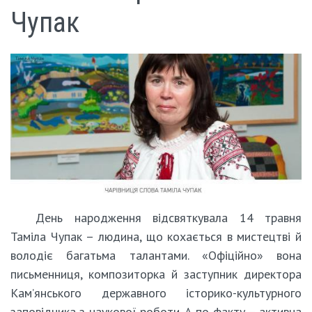
Чупак
День народження відсвяткувала 14 травня
Таміла Чупак – людина, що кохається в мистецтві й
володіє багатьма талантами. «Офіційно» вона
письменниця, композиторка й заступник директора
Кам’янського державного історико-культурного
заповідника з наукової роботи. А по факту – активна