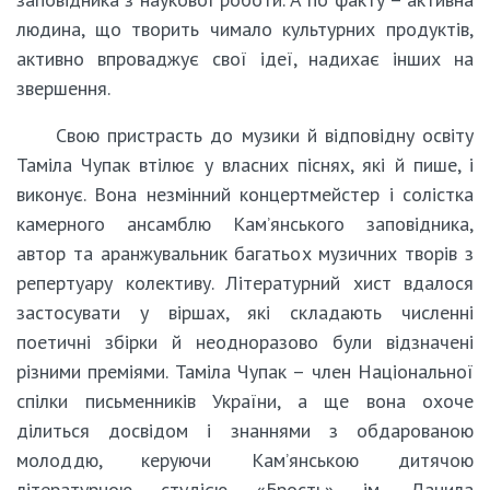
людина, що творить чимало культурних продуктів,
активно впроваджує свої ідеї, надихає інших на
звершення.
Свою пристрасть до музики й відповідну освіту
Таміла Чупак втілює у власних піснях, які й пише, і
виконує. Вона незмінний концертмейстер і солістка
камерного ансамблю Кам’янського заповідника,
автор та аранжувальник багатьох музичних творів з
репертуару колективу. Літературний хист вдалося
застосувати у віршах, які складають численні
поетичні збірки й неодноразово були відзначені
різними преміями. Таміла Чупак – член Національної
спілки письменників України, а ще вона охоче
ділиться досвідом і знаннями з обдарованою
молоддю, керуючи Кам’янською дитячою
літературною студією «Брость» ім. Данила