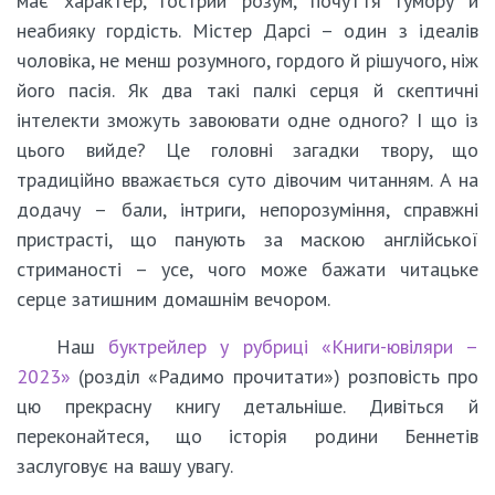
має характер, гострий розум, почуття гумору й
неабияку гордість. Містер Дарсі – один з ідеалів
чоловіка, не менш розумного, гордого й рішучого, ніж
його пасія. Як два такі палкі серця й скептичні
інтелекти зможуть завоювати одне одного? І що із
цього вийде? Це головні загадки твору, що
традиційно вважається суто дівочим читанням. А на
додачу – бали, інтриги, непорозуміння, справжні
пристрасті, що панують за маскою англійської
стриманості – усе, чого може бажати читацьке
серце затишним домашнім вечором.
Наш
буктрейлер у рубриці «Книги-ювіляри –
2023»
(розділ «Радимо прочитати») розповість про
цю прекрасну книгу детальніше. Дивіться й
переконайтеся, що історія родини Беннетів
заслуговує на вашу увагу.