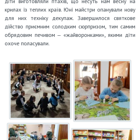
діти виготовляли птахів, що несуть нам весну на
крилах із теплих країв. Юні майстри опанували нову
для них техніку декупаж. Завершилося святкове
дійство приємним солодким сюрпризом, тим самим
обрядовим печивом ‒ «жайворонками», якими діти
охоче поласували.