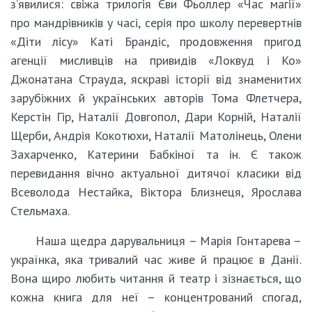
з’явилися: свіжа трилогія Єви Фьоллер «Час магії»
про мандрівників у часі, серія про школу перевертнів
«Діти лісу» Каті Брандіс, продовження пригод
агенції мисливців на привидів «Локвуд і Ко»
Джонатана Страуда, яскраві історії від знаменитих
зарубіжних й українських авторів Тома Флетчера,
Керстін Гір, Наталії Довгопол, Дари Корній, Наталії
Щерби, Андрія Кокотюхи, Наталії Матолінець, Олени
Захарченко, Катерини Бабкіної та ін. Є також
перевидання вічно актуальної дитячої класики від
Всеволода Нестайка, Віктора Близнеця, Ярослава
Стельмаха.
Наша щедра дарувальниця – Марія Гонтарева –
українка, яка тривалий час живе й працює в Данії.
Вона щиро любить читання й театр і зізнається, що
кожна книга для неї – концентрований спогад,