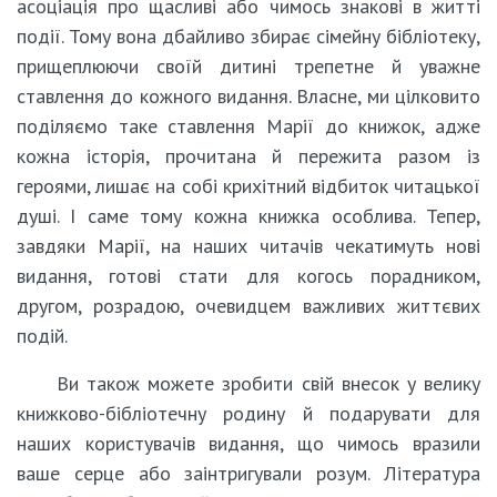
асоціація про щасливі або чимось знакові в житті
події. Тому вона дбайливо збирає сімейну бібліотеку,
прищеплюючи своїй дитині трепетне й уважне
ставлення до кожного видання. Власне, ми цілковито
поділяємо таке ставлення Марії до книжок, адже
кожна історія, прочитана й пережита разом із
героями, лишає на собі крихітний відбиток читацької
душі. І саме тому кожна книжка особлива. Тепер,
завдяки Марії, на наших читачів чекатимуть нові
видання, готові стати для когось порадником,
другом, розрадою, очевидцем важливих життєвих
подій.
Ви також можете зробити свій внесок у велику
книжково-бібліотечну родину й подарувати для
наших користувачів видання, що чимось вразили
ваше серце або заінтригували розум. Література