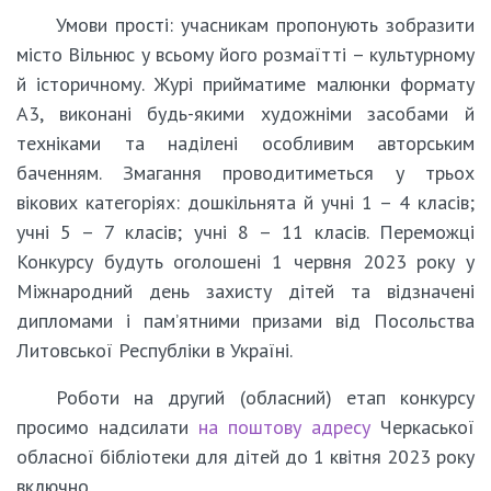
Умови прості: учасникам пропонують зобразити
місто Вільнюс у всьому його розмаїтті – культурному
й історичному. Журі прийматиме малюнки формату
А3, виконані будь-якими художніми засобами й
техніками та наділені особливим авторським
баченням. Змагання проводитиметься у трьох
вікових категоріях: дошкільнята й учні 1 – 4 класів;
учні 5 – 7 класів; учні 8 – 11 класів. Переможці
Конкурсу будуть оголошені 1 червня 2023 року у
Міжнародний день захисту дітей та відзначені
дипломами і пам’ятними призами від Посольства
Литовської Республіки в Україні.
Роботи на другий (обласний) етап конкурсу
просимо надсилати
на поштову адресу
Черкаської
обласної бібліотеки для дітей до 1 квітня 2023 року
включно.