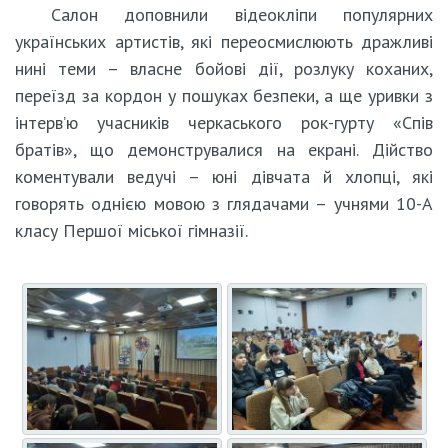
Салон доповнили відеокліпи популярних
українських артистів, які переосмислюють дражливі
нині теми – власне бойові дії, розлуку коханих,
переїзд за кордон у пошуках безпеки, а ще уривки з
інтерв’ю учасників черкаського рок-гурту «Спів
братів», що демонструвалися на екрані. Дійство
коментували ведучі – юні дівчата й хлопці, які
говорять однією мовою з глядачами – учнями 10-А
класу Першої міської гімназії.