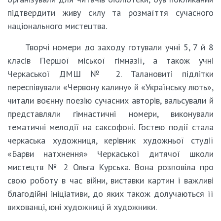
підтвердити живу силу та розмаїття сучасного
національного мистецтва.
Творчі номери до заходу готували учні 5, 7 й 8
класів Першої міської гімназії, а також учні
Черкаської ДМШ № 2. Талановиті підлітки
переспівували «Червону калину» й «Українську лють»,
читали воєнну поезію сучасних авторів, вальсували й
представляли гімнастичні номери, виконували
тематичні мелодії на саксофоні. Гостею події стала
черкаська художниця, керівник художньої студії
«Барви натхнення» Черкаської дитячої школи
мистецтв № 2 Ольга Курська. Вона розповіла про
свою роботу в час війни, виставки картин і важливі
благодійні ініціативи, до яких також долучаються її
вихованці, юні художниці й художники.