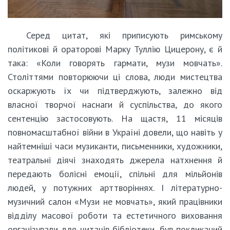
Серед цитат, які приписують римському
політикові й ораторові Марку Туллію Цицерону, є й
така: «Коли говорять гармати, музи мовчать».
Століттями повторюючи ці слова, люди мистецтва
оскаржують їх чи підтверджують, залежно від
власної творчої наснаги й суспільства, до якого
сентенцію застосовують. На щастя, 11 місяців
повномасштабної війни в Україні довели, що навіть у
найтемніші часи музиканти, письменники, художники,
театральні діячі знаходять джерела натхнення й
передають болісні емоції, спільні для мільйонів
людей, у потужних арттворіннях. І літературно-
музичний салон «Музи не мовчать», який працівники
відділу масової роботи та естетичного виховання
організували для читачів бібліотеки, був покликаний