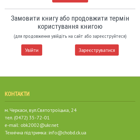
Замовити книгу або продовжити термін
користування книгою
(для продовження увійдіть на сайт або зареєструйтеся)
Увійти
Зареєструватися
КОНТАКТИ
м. Черкаси, вул.Святотроїцька, 24
тел. (0472) 35-72-01
e-mail: obk2002@ukr.net
Технічна підтримка: info@chobd.ck.ua