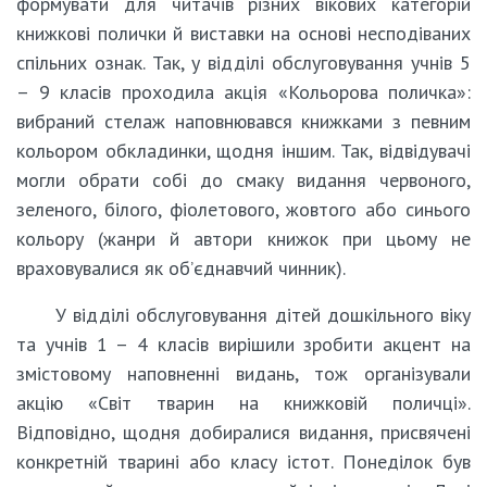
формувати для читачів різних вікових категорій
книжкові полички й виставки на основі несподіваних
спільних ознак. Так, у відділі обслуговування учнів 5
– 9 класів проходила акція «Кольорова поличка»:
вибраний стелаж наповнювався книжками з певним
кольором обкладинки, щодня іншим. Так, відвідувачі
могли обрати собі до смаку видання червоного,
зеленого, білого, фіолетового, жовтого або синього
кольору (жанри й автори книжок при цьому не
враховувалися як об’єднавчий чинник).
У відділі обслуговування дітей дошкільного віку
та учнів 1 – 4 класів вирішили зробити акцент на
змістовому наповненні видань, тож організували
акцію «Світ тварин на книжковій поличці».
Відповідно, щодня добиралися видання, присвячені
конкретній тварині або класу істот. Понеділок був