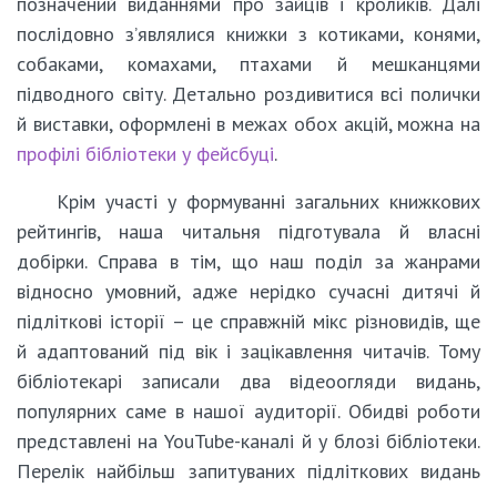
позначений виданнями про зайців і кроликів. Далі
послідовно з’являлися книжки з котиками, конями,
собаками, комахами, птахами й мешканцями
підводного світу. Детально роздивитися всі полички
й виставки, оформлені в межах обох акцій, можна на
профілі бібліотеки у фейсбуці
.
Крім участі у формуванні загальних книжкових
рейтингів, наша читальня підготувала й власні
добірки. Справа в тім, що наш поділ за жанрами
відносно умовний, адже нерідко сучасні дитячі й
підліткові історії – це справжній мікс різновидів, ще
й адаптований під вік і зацікавлення читачів. Тому
бібліотекарі записали два відеоогляди видань,
популярних саме в нашої аудиторії. Обидві роботи
представлені на YouTube-каналі й у блозі бібліотеки.
Перелік найбільш запитуваних підліткових видань