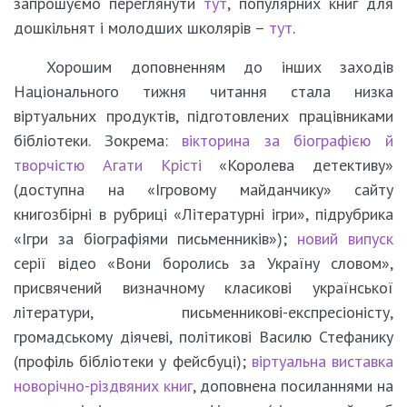
запрошуємо переглянути
тут
, популярних книг для
дошкільнят і молодших школярів –
тут
.
Хорошим доповненням до інших заходів
Національного тижня читання стала низка
віртуальних продуктів, підготовлених працівниками
бібліотеки. Зокрема:
вікторина за біографією й
творчістю Агати Крісті
«Королева детективу»
(доступна на «Ігровому майданчику» сайту
книгозбірні в рубриці «Літературні ігри», підрубрика
«Ігри за біографіями письменників»);
новий випуск
серії відео «Вони боролись за Україну словом»,
присвячений визначному класикові української
літератури, письменникові-експресіоністу,
громадському діячеві, політикові Василю Стефанику
(профіль бібліотеки у фейсбуці);
віртуальна виставка
новорічно-різдвяних книг
, доповнена посиланнями на