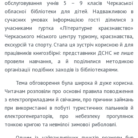
обслуговування учнів 5 – 9 класів Черкаської
обласної бібліотеки для дітей. Надважливою в
сучасних умовах інформацією гості ділилися з
учасниками гуртка «Літературне краєзнавство»
Черкаського міського центру туризму, краєзнавства,
екскурсій та спорту. Стала ця зустріч корисною й для
працівників книгозбірні: представники ДСНС не лише
провели навчання, а й поділилися методикою
організації подібних заходів із бібліотекарями.
Тема обговорення була широка й дуже корисна.
Читачам розповіли про основні правила поводження
з електроприладами й свічками, про причини займань
при використанні в побуті туристичних пальників й
електрогенераторів, про небезпеку прогулянок
тонкою кригою та невмілої зимової риболовлі.
Одним із найважливіших пунктів розмови був