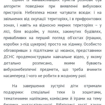
алгоритм поведінки при виявленні вибухових
пристроїв. Небезпека може чатувати всюди: і на
звільнених від окупації територіях, і в прифронтових
зонах, і навіть на відносно мирних територіях – у
лісі, біля водойм, у полях, закинутих будівлях,
привабливих на перший погляд об’єктах (іграшки,
коробки з-під цукерок) просто на хіднику. Особисто
обговоривши з підлітками ці нюанси, представники
ДСНС продемонстрували навчальне відео, у якому
детально розписано, якими бувають
вибухонебезпечні предмети, що треба вчинити
насамперед і чого не робити в жодному разі.
На завершення зустрічі діти отримали
подарунки: спеціальні теки із зошитами,
тематичними наліпками, коміксами й іграми на тему
безпеки життєдіяльності. Бібліотеці гості також