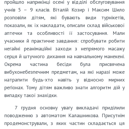
пройшло наприкінці осені у відділі обслуговування
учнів 5 – 9 класів. Віталій Козир і Максим Шило
розповіли дітям, які бувають види турнікетів,
показали, як їх накладати, описали склад військової
аптечки та особливості її застосування. Мали
учасники й практичне завдання: спробувати робити
негайні реанімаційні заходи з непрямого масажу
серця й штучного дихання на навчальному манекені.
Окрема частина бесіди була присвячена
вибухонебезпечним предметам, на які наразі може
натрапити будь-хто навіть у відносно мирних
регіонах. Тому дітям важливо знати алгоритм дій у
випадку такої знахідки.
7 грудня основну увагу викладачі приділили
поводженню з автоматом Калашникова. Присутнім
продемонстрували, з яких частин складається ця