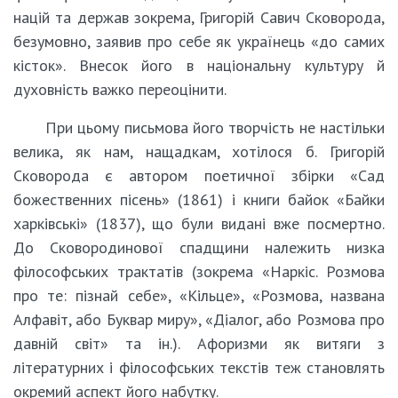
націй та держав зокрема, Григорій Савич Сковорода,
безумовно, заявив про себе як українець «до самих
кісток». Внесок його в національну культуру й
духовність важко переоцінити.
При цьому письмова його творчість не настільки
велика, як нам, нащадкам, хотілося б. Григорій
Сковорода є автором поетичної збірки «Сад
божественних пісень» (1861) і книги байок «Байки
харківські» (1837), що були видані вже посмертно.
До Сковородинової спадщини належить низка
філософських трактатів (зокрема «Наркіс. Розмова
про те: пізнай себе», «Кільце», «Розмова, названа
Алфавіт, або Буквар миру», «Діалог, або Розмова про
давній світ» та ін.). Афоризми як витяги з
літературних і філософських текстів теж становлять
окремий аспект його набутку.