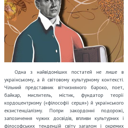
Одна з найвідоміших постатей не лише в
українському, а й світовому культурному контексті.
Чільний представник вітчизняного бароко, поет,
байкар, мислитель, містик, фундатор теорії
кордоцентризму («філософії серця») й українського
екзистенціалізму. Попри закордонні подорожі,
запозичення чужих досвідів, впливи культурних і
філософських тенденцій світу загалом і окремих