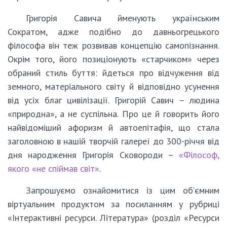
Григорія Савича йменують українським
Сократом, адже подібно до давньогрецького
філософа він теж розвивав концепцію самопізнання.
Окрім того, його позиціонують «старчиком» через
обраний стиль буття: йдеться про відчуження від
земного, матеріального світу й відповідно усунення
від усіх благ цивілізації. Григорій Савич – людина
«природна», а не суспільна. Про це й говорить його
найвідоміший афоризм й автоепітафія, що стала
заголовною в нашій творчій галереї до 300-річчя від
дня народження Григорія Сковороди –
«Філософ,
якого «не спіймав світ»
.
Запрошуємо ознайомитися із цим об’ємним
віртуальним продуктом за посиланням у рубриці
«Інтерактивні ресурси. Література» (розділ «Ресурси