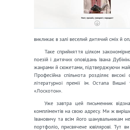
викликає в залі веселий дитячий сміх й оп
Таке сприйняття цілком закономірне:
поезій і дитячих оповідань Івана Дубіні
жанрами й сюжетами, підтверджуючи майсте
Професійна спільнота розділяє високі 
літературної премії ім. Остапа Вишні 
«Лоскотон».
Уже завтра цей письменник відзна
компліментів на свою адресу. Ми ж виріш
Івановичу та всім його шанувальникам н
портфоліо, присвячене ювілярові. Тут ви