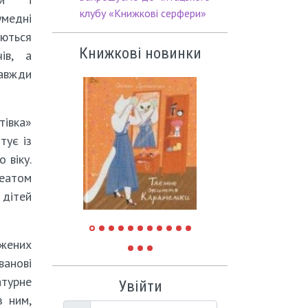
клубу «Книжкові серфери»
медні
уються
Книжкові новинки
ів, а
авжди
тівка»
тує із
 віку.
реатом
 дітей
ужених
ванові
атурне
Увійти
з ним,