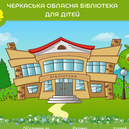
ЧЕРКАСЬКА ОБЛАСНА БІБЛІОТЕКА
ДЛЯ ДІТЕЙ
и
Об'єднання за
Радимо
Ігровий