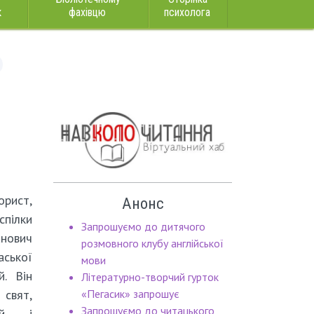
к
фахівцю
психолога
орист,
Анонс
спілки
Запрошуємо до дитячого
анович
розмовного клубу англійської
аської
мови
й. Він
Літературно-творчий гурток
свят,
«Пегасик» запрошує
Запрошуємо до читацького
чей і