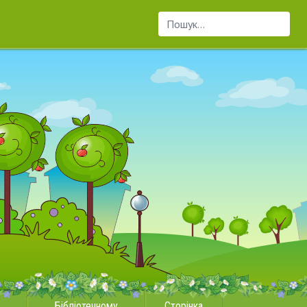
Пошук...
Бібліотечному
Сторінка