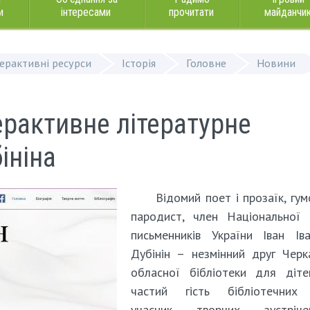
и
інтересами
прочитати
майданчи
терактивні ресурси
Історія
Головне
Новини
рактивне літературне
ініна
Відомий поет і прозаїк, гум
пародист, член Національної 
письменників України Іван Ів
Дубінін – незмінний друг Черк
обласної бібліотеки для діте
частий гість бібліотечних 
учасник творчих зустрі