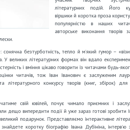
літературних подій. Його ку
віршики й коротка проза корист
популярністю в наших читач
авторське виконання творів з
лески.
 сонячна безтурботність, тепло й м’який гумор – «візи
на. У великих літературних формах він вдало експеримен
рність і вміння цікаво говорити із читачами будь-якого
оцінки читачів, тож Іван Іванович є заслуженим лау
та літературного конкурсу творів (книг, збірок) для
чатиме свій ювілей, почує чимало приємних і засл
или дещо випередити події й уже зараз готові зробити І
евеликий подарунок. Представляємо інтерактивне літер
 знайдете коротку біографію Івана Дубініна, інтерв’ю 