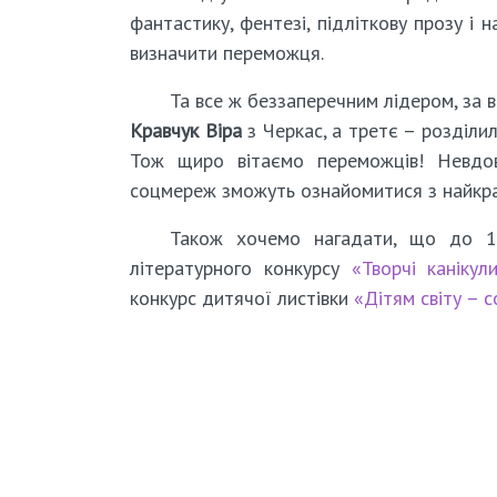
фантастику, фентезі, підліткову прозу і
визначити переможця.
Та все ж беззаперечним лідером, за 
Кравчук Віра
з Черкас, а третє – розділи
Тож щиро вітаємо переможців! Невдов
соцмереж зможуть ознайомитися з найкр
Також хочемо нагадати, що до 1 
літературного конкурсу
«Творчі канікул
конкурс дитячої листівки
«Дітям світу – с