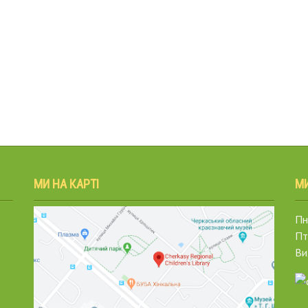
МИ НА КАРТІ
М
Пн.
Пт
Ви