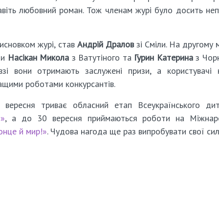
 навіть любовний роман. Тож членам журі було досить не
висновком журі, став
Андрій Дралов
зі Сміли. На другому м
ли
Насікан Микола
з Ватутіного та
Гурин Катерина
з Чор
зі вони отримають заслужені призи, а користувачі 
ащими роботами конкурсантів.
вересня триває обласний етап Всеукраїнського дит
и»
, а до 30 вересня приймаються роботи на Міжнар
онце й мир!»
. Чудова нагода ще раз випробувати свої сил