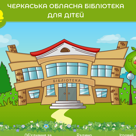
ЧЕРКАСЬКА ОБЛАСНА БІБЛІОТЕКА
ДЛЯ ДІТЕЙ
и
Об'єднання за
Радимо
Ігровий