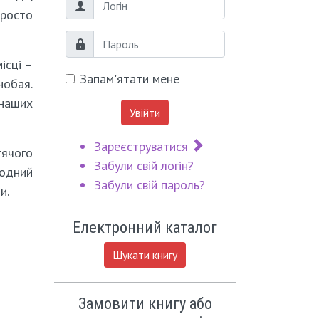
Логін
просто
Пароль
ісці –
Запам'ятати мене
нобая.
наших
Увійти
Зареєструватися
ячого
Забули свій логін?
одний
Забули свій пароль?
и.
Електронний каталог
Шукати книгу
Замовити книгу або