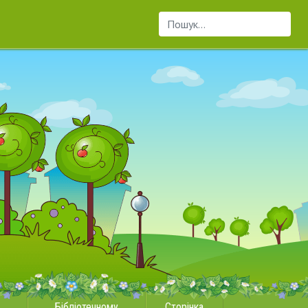
Пошук...
Бібліотечному
Сторінка