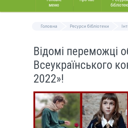
меню
бібліотек
Головна
Ресурси бібліотеки
Ін
Відомі переможці о
Всеукраїнського ко
2022»!