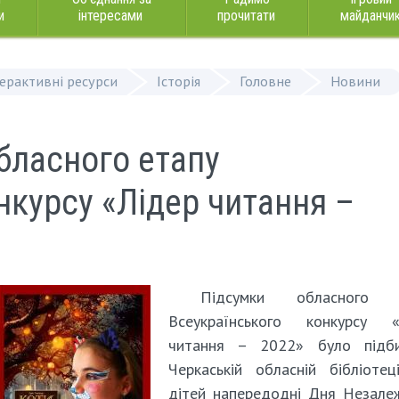
и
інтересами
прочитати
майданчи
терактивні ресурси
Історія
Головне
Новини
бласного етапу
нкурсу «Лідер читання –
Підсумки обласного 
Всеукраїнського конкурсу «
читання – 2022» було підб
Черкаській обласній бібліоте
дітей напередодні Дня Незале