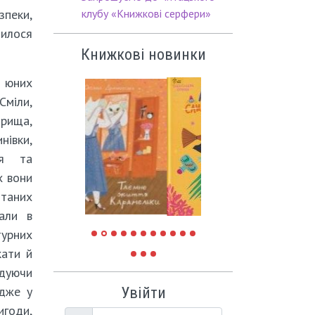
зпеки,
клубу «Книжкові серфери»
илося
Книжкові новинки
 юних
міли,
ирища,
нівки,
ая та
х вони
итаних
вали в
урних
кати й
дуючи
адже у
Увійти
игоди,