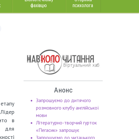
к
фахівцю
психолога
Анонс
Запрошуємо до дитячого
етапу
розмовного клубу англійської
Лідер
мови
ито в
Літературно-творчий гурток
ці для
«Пегасик» запрошує
жності
Запрошуємо до читацького