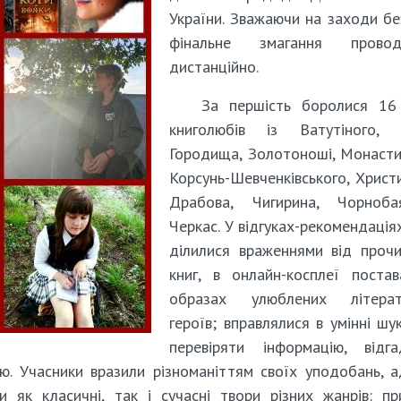
України. Зважаючи на заходи бе
фінальне змагання провод
дистанційно.
За першість боролися 16
книголюбів із Ватутіного, С
Городища, Золотоноші, Монаст
Корсунь-Шевченківського, Христи
Драбова, Чигирина, Чорноб
Черкас. У відгуках-рекомендація
ділилися враженнями від проч
книг, в онлайн-косплеї поста
образах улюблених літерат
героїв; вправлялися в умінні шу
перевіряти інформацію, відга
ю. Учасники вразили різноманіттям своїх уподобань, 
и як класичні, так і сучасні твори різних жанрів: пр