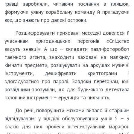
гравці заробляли, читаючи послання з пляшок,
формуючи уявну корабельну команду й пригадуючи
все, що знають про далекі острови.
Розшифровувати приховані меседжі довелося й
учасникам пригодницьких перегонів «Слідство
ведуть знавці». А ще – складати пазл-фоторобот
таємного агента, знаходити заховані на малюнку
кімнати предмети, розшукувати на аркушах музичні
інструменти, дешифрувати криптограми і
здогадуватися про паролі. Завдяки перегонам, юні
розвідники зрозуміли, що для будь-якого детектива
головний інструмент – ерудиція та пильність.
До речі, поворушити мізками випало й старшим
відвідувачам: у відділі обслуговування учнів 5 – 9
класів для них провели інтелектуальний марафон