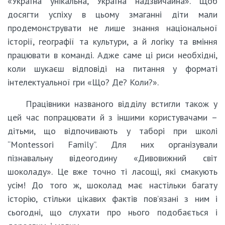
«Україна унікальна, Україна надзвичайна». Щоб
досягти успіху в цьому змаганні діти мали
продемонструвати не лише знання національної
історії, географії та культури, а й логіку та вміння
працювати в команді. Адже саме ці риси необхідні,
коли шукаєш відповіді на питання у форматі
інтелектуальної гри «Що? Де? Коли?».
Працівники названого відділу встигли також у
цей час попрацювати й з іншими користувачами –
дітьми, що відпочивають у таборі при школі
“Montessori Family”. Для них організували
пізнавальну відеогодину «Дивовижний світ
шоколаду». Це вже точно ті ласощі, які смакують
усім! До того ж, шоколад має настільки багату
історію, стільки цікавих фактів пов’язані з ним і
сьогодні, що слухати про нього подобається і