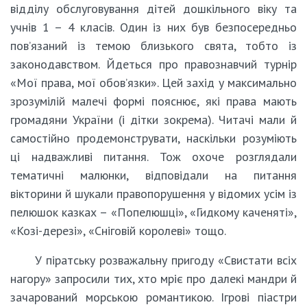
відділу обслуговування дітей дошкільного віку та
учнів 1 – 4 класів. Один із них був безпосередньо
пов’язаний із темою близького свята, тобто із
законодавством. Йдеться про правознавчий турнір
«Мої права, мої обов’язки». Цей захід у максимально
зрозумілій малечі формі пояснює, які права мають
громадяни України (і дітки зокрема). Читачі мали й
самостійно продемонструвати, наскільки розуміють
ці надважливі питання. Тож охоче розглядали
тематичні малюнки, відповідали на питання
вікторини й шукали правопорушення у відомих усім із
пелюшок казках – «Попелюшці», «Гидкому каченяті»,
«Козі-дерезі», «Сніговій королеві» тощо.
У піратську розважальну пригоду «Свистати всіх
нагору» запросили тих, хто мріє про далекі мандри й
зачарований морською романтикою. Ігрові піастри