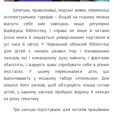
Шпигуни, правознавці, морські вовки, переможці
інтелектуальних турнірів – бодай на годинку можна
відчути себе ким завгодно, якщо регулярно
відвідуєш бібліотеку. І справа не лише в читанні
(хоча книга й лишається універсальним порталом в
усі часи й світи). У Черкаській обласній бібліотеці
для дітей є чимало цікавих ігор і пізнавальних
заходів, які і командному духу навчать, і фантазію
збагатять, і дарують шанс спробувати себе в різних
іпостасях. У цьому переконалися діти, що
відпочивають у міському таборі «Апельсин». Для
кількох його загонів, щоб об’єднують понад сотню
дітей, у нашому закладі пройшло відразу 4 заходи
на різну тематику.
Три заходи підготували для читачів працівники