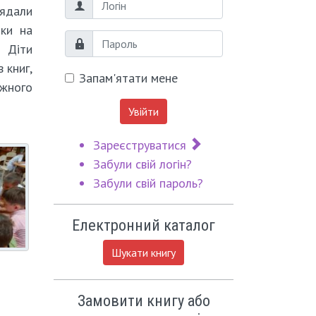
Логін
лядали
зки на
Пароль
 Діти
 книг,
Запам'ятати мене
ожного
Увійти
Зареєструватися
Забули свій логін?
Забули свій пароль?
Електронний каталог
Шукати книгу
Замовити книгу або