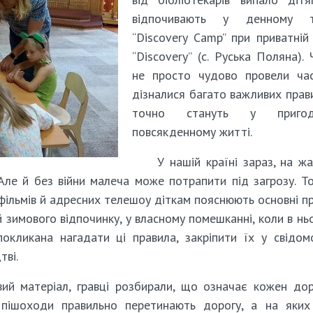
відпочивають у денному т
“Discovery Camp” при приватній
“Discovery” (c. Руська Поляна). 
не просто чудово провели час
дізналися багато важливих прав
точно стануть у приго
повсякденному житті.
У нашій країні зараз, на жа
Але й без війни малеча може потрапити під загрозу. Т
тфільмів й адресних телешоу діткам пояснюють основні п
й зимового відпочинку, у власному помешканні, коли в нь
покликана нагадати ці правила, закріпити їх у свідом
тві.
ий матеріал, гравці розбирали, що означає кожен до
 пішоходи правильно перетинають дорогу, а на яких