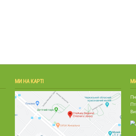
МИ НА КАРТІ
М
Пн.
Пт
Ви