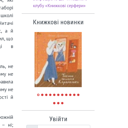
клубу «Книжкові серфери»
аборі
 школі
Книжкові новинки
Читачі
, а й
ил, що
ді в
ль, не
ому не
равила
ому не
ості й
рожній
Увійти
 – ні;