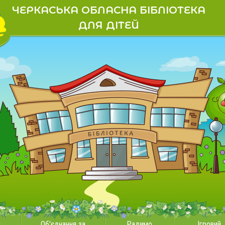
ЧЕРКАСЬКА ОБЛАСНА БІБЛІОТЕКА
ДЛЯ ДІТЕЙ
и
Об'єднання за
Радимо
Ігровий