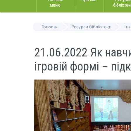
меню
бібліотек
Головна
Ресурси бібліотеки
Ін
21.06.2022 Як навч
ігровій формі – пі