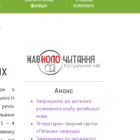
к
фахівцю
психолога
их
гри з
Анонс
ності
Запрошуємо до дитячого
речі»
розмовного клубу англійської
ування
мови
 1 – 4
Літературно-творчий гурток
овинку
«Пегасик» запрошує
Запрошуємо до читацького
м, які