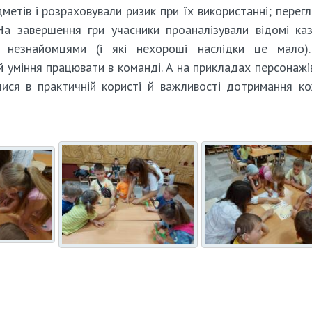
дметів і розраховували ризик при їх використанні; перег
На завершення гри учасники проаналізували відомі ка
з незнайомцями (і які нехороші наслідки це мало).
 уміння працювати в команді. А на прикладах персонажів
лися в практичній користі й важливості дотримання к