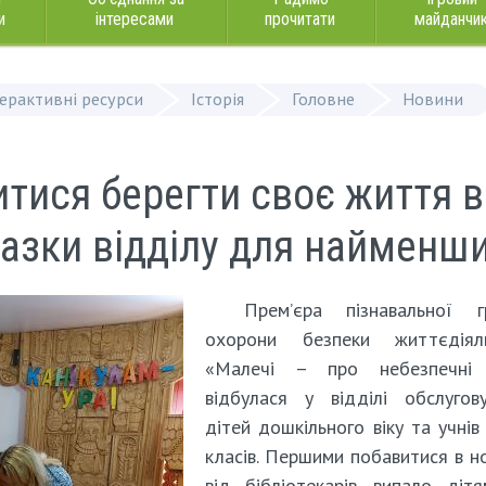
и
інтересами
прочитати
майданчи
терактивні ресурси
Історія
Головне
Новини
итися берегти своє життя в
дказки відділу для найменш
Прем’єра пізнавальної 
охорони безпеки життєдіяль
«Малечі – про небезпечні 
відбулася у відділі обслугов
дітей дошкільного віку та учнів
класів. Першими побавитися в н
від бібліотекарів випало дітя