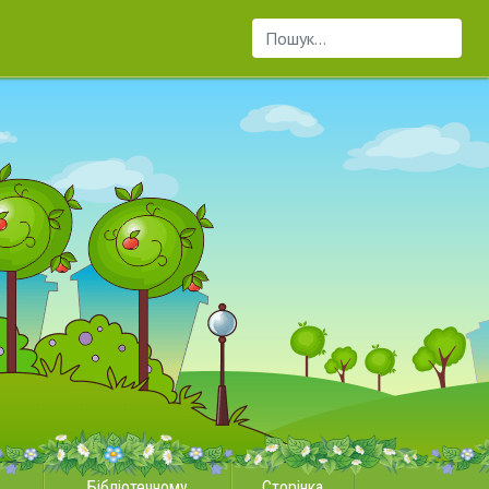
Пошук...
Бібліотечному
Сторінка