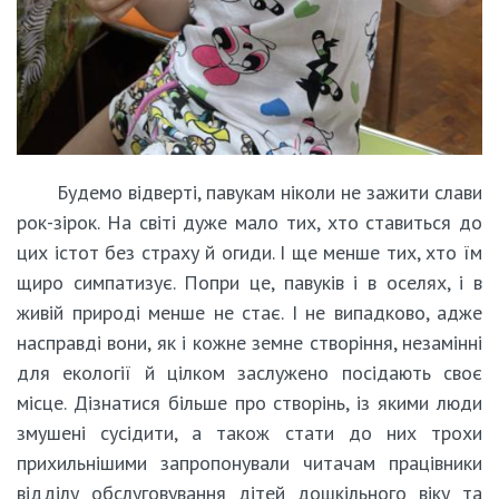
Будемо відверті, павукам ніколи не зажити слави
рок-зірок. На світі дуже мало тих, хто ставиться до
цих істот без страху й огиди. І ще менше тих, хто їм
щиро симпатизує. Попри це, павуків і в оселях, і в
живій природі менше не стає. І не випадково, адже
насправді вони, як і кожне земне створіння, незамінні
для екології й цілком заслужено посідають своє
місце. Дізнатися більше про створінь, із якими люди
змушені сусідити, а також стати до них трохи
прихильнішими запропонували читачам працівники
відділу обслуговування дітей дошкільного віку та