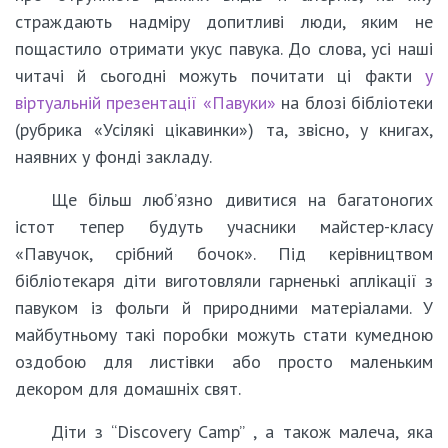
страждають надміру допитливі люди, яким не
пощастило отримати укус павука. До слова, усі наші
читачі й сьогодні можуть почитати ці факти
у
віртуальній презентації «Павуки»
на блозі бібліотеки
(рубрика «Усілякі цікавинки») та, звісно, у книгах,
наявних у фонді закладу.
Ще більш люб’язно дивитися на багатоногих
істот тепер будуть учасники майстер-класу
«Павучок, срібний бочок». Під керівництвом
бібліотекаря діти виготовляли гарненькі аплікації з
павуком із фольги й природними матеріалами. У
майбутньому такі поробки можуть стати кумедною
оздобою для листівки або просто маленьким
декором для домашніх свят.
Діти з “Discovery Camp” , а також малеча, яка