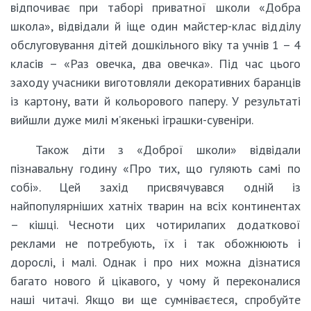
відпочиває при таборі приватної школи «Добра
школа», відвідали й іще один майстер-клас відділу
обслуговування дітей дошкільного віку та учнів 1 – 4
класів – «Раз овечка, два овечка». Під час цього
заходу учасники виготовляли декоративних баранців
із картону, вати й кольорового паперу. У результаті
вийшли дуже милі м’якенькі іграшки-сувеніри.
Також діти з «Доброї школи» відвідали
пізнавальну годину «Про тих, що гуляють самі по
собі». Цей захід присвячувався одній із
найпопулярніших хатніх тварин на всіх континентах
– кішці. Чесноти цих чотирилапих додаткової
реклами не потребують, їх і так обожнюють і
дорослі, і малі. Однак і про них можна дізнатися
багато нового й цікавого, у чому й переконалися
наші читачі. Якщо ви ще сумніваєтеся, спробуйте