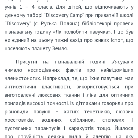
учнів 1 – 4 класів. Для дітей, що відпочивають у
денному таборі “Discovery Camp” при приватній школі
“Discovery” (c. Руська Поляна) бібліотекарі провели
пізнавальну годину «Як полюбити павучка». І це був
не єдиний на цьому тижні захід про живих істот, що
населяють планету Земля.
Присутні на пізнавальній годині з’ясували
чимало несподіваних фактів про найвідоміших
членистоногих. Наприклад, те, що їхня павутина має
антисептичні властивості, використовується при
виготовленні люксових тканин і лінз для оптичних
приладів високої точності. Із дітлахами говорили про
різновиди павуків – хатніх тенетників, лісових
хрестовиків, водяних сріблянок, степових і
пустельних тарантулів і каракуртів тощо. Йшлося
про отруйність деяких видів й алергію, на яку