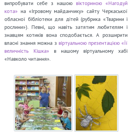
випробувати себе з нашою
вікториною «Нагодуй
кота»
на «Ігровому майданчику» сайту Черкаської
обласної бібліотеки для дітей (рубрика «Тварини і
рослини»). Певні, що навіть затятим любителям і
знавцям котиків вона сподобається. А розширити
власні знання можна з
віртуальною презентацією «Її
величність Кішка»
в нашому віртуальному хабі
«Навколо читання».