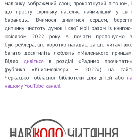
малюнку зображений слон, проковтнутий пітоном, і
що просту скриньку населяє наймиліший у світі
баранець... Вчимося дивитися серцем, берегти
дитинну чистоту думок і свої мрії разом із книгою-
ювіляром 2022 року. А почати пропонуємо з
буктрейлера, що коротко нагадає, за що читачі вже
багато десятиліть люблять «Маленького принца».
Відео
дивіться
в розділі «Радимо прочитати»
(рубрика «Книги-ювіляри – 2022») на сайті
Черкаської обласної бібліотеки для дітей або
на
нашому YouTube-каналі
.