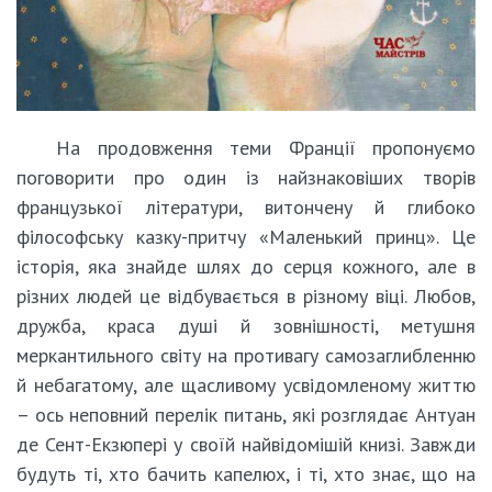
На продовження теми Франції пропонуємо
поговорити про один із найзнаковіших творів
французької літератури, витончену й глибоко
філософську казку-притчу «Маленький принц». Це
історія, яка знайде шлях до серця кожного, але в
різних людей це відбувається в різному віці. Любов,
дружба, краса душі й зовнішності, метушня
меркантильного світу на противагу самозаглибленню
й небагатому, але щасливому усвідомленому життю
– ось неповний перелік питань, які розглядає Антуан
де Сент-Екзюпері у своїй найвідомішій книзі. Завжди
будуть ті, хто бачить капелюх, і ті, хто знає, що на