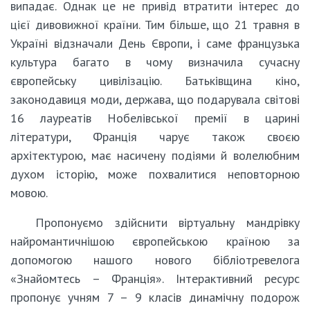
випадає. Однак це не привід втратити інтерес до
цієї дивовижної країни. Тим більше, що 21 травня в
Україні відзначали День Європи, і саме французька
культура багато в чому визначила сучасну
європейську цивілізацію. Батьківщина кіно,
законодавиця моди, держава, що подарувала світові
16 лауреатів Нобелівської премії в царині
літератури, Франція чарує також своєю
архітектурою, має насичену подіями й волелюбним
духом історію, може похвалитися неповторною
мовою.
Пропонуємо здійснити віртуальну мандрівку
найромантичнішою європейською країною за
допомогою нашого нового бібліотревелога
«Знайомтесь – Франція». Інтерактивний ресурс
пропонує учням 7 – 9 класів динамічну подорож