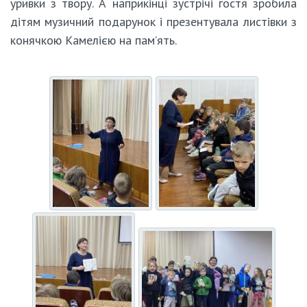
уривки з твору. А наприкінці зустрічі гостя зробила
дітям музичний подарунок і презентувала листівки з
конячкою Камелією на пам’ять.