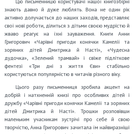
Цю письменницю користувачі нашої книгозбірні
знають давно й дуже люблять. Вона не один рік
активно долучається до наших заходів, представляє
свої нові роботи, ділиться з дітьми своєю мудрістю й
жваво реагує на їхні зауваження. Книги Анни
Григорович «Чарівні пригоди конячки Камелії та
зоряних дітей Дмитрика й Насті», «Чудесна
дудочка», «Зелений трамвай» і свіже підліткове
фентезі «Три дні з життя Єви» стабільно
користуються популярністю в читачів різного віку.
Цього разу письменниця зробила акцент на
добрій і натхненній книзі про особливих дітей і
дружбу «Чарівні пригоди конячки Камелії та зоряних
дітей Дмитрика й Насті». Трошки розповівши
маленьким учасникам зустрічі про себе й свою
творчістю, Анна Григорович зачитала їм найвиразніші