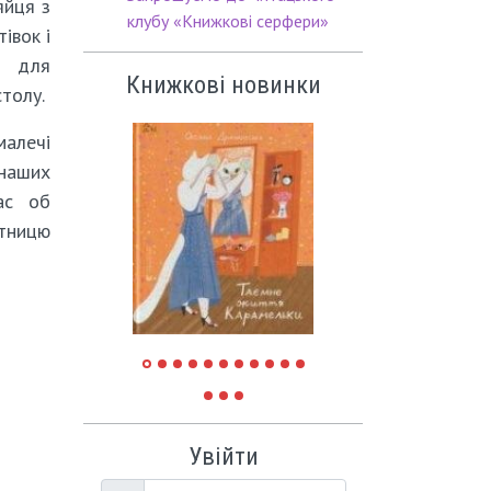
яйця з
клубу «Книжкові серфери»
івок і
 для
Книжкові новинки
столу.
алечі
наших
ас об
ятницю
Увійти