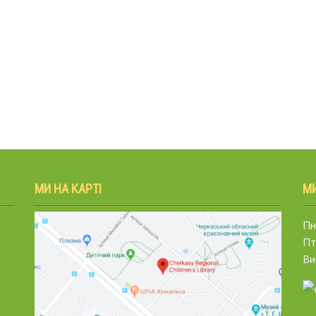
МИ НА КАРТІ
М
Пн.
Пт
Ви