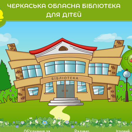
ЧЕРКАСЬКА ОБЛАСНА БІБЛІОТЕКА
ДЛЯ ДІТЕЙ
и
Об'єднання за
Радимо
Ігровий