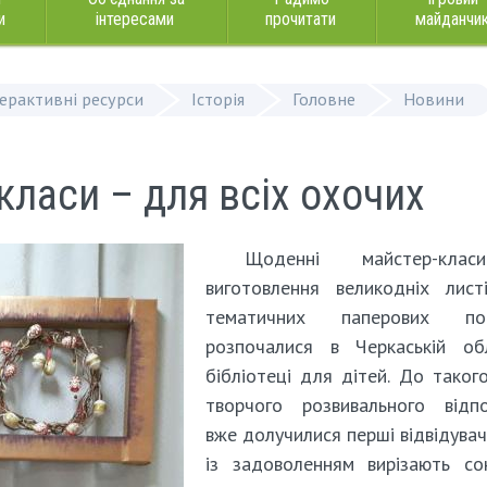
и
інтересами
прочитати
майданчи
терактивні ресурси
Історія
Головне
Новини
класи – для всіх охочих
Щоденні майстер-кла
виготовлення великодніх лист
тематичних паперових по
розпочалися в Черкаській обл
бібліотеці для дітей. До таког
творчого розвивального відпо
вже долучилися перші відвідувачі
із задоволенням вирізають со