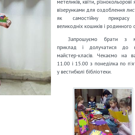
метеликів, квіти, різнокольорові 
візерунками для оздоблення лист
як самостійну прикрасу
великодніх кошиків і родинного 
Запрошуємо брати з м
приклад і долучатися до 
майстер-класів. Чекаємо на в
11.00 і 15.00 з понеділка по п’
у вестибюлі бібліотеки.