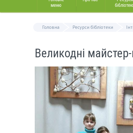
меню
бібліотек
Головна
Ресурси бібліотеки
Ін
Великодні майстер-