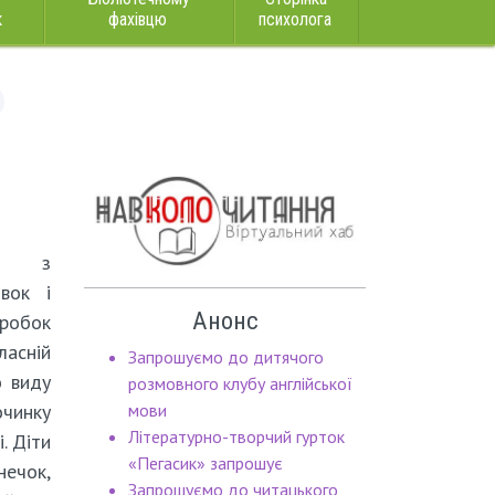
к
фахівцю
психолога
си з
івок і
Анонс
робок
асній
Запрошуємо до дитячого
о виду
розмовного клубу англійської
чинку
мови
Літературно-творчий гурток
. Діти
«Пегасик» запрошує
нечок,
Запрошуємо до читацького