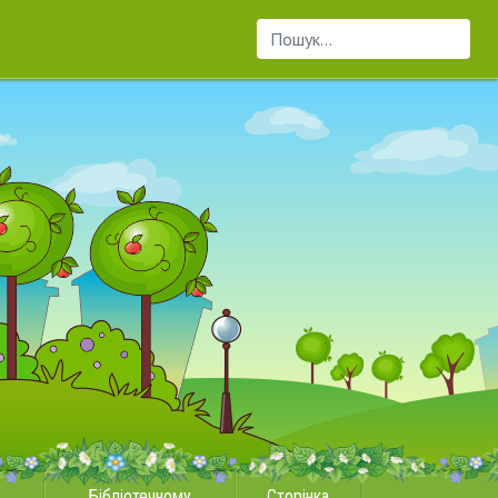
Пошук...
Бібліотечному
Сторінка