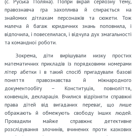
(c. Руська Поляна). Попри вкрай серйозну тему,
правознавча гра захоплива й спирається на
знайомих дітлахам персонажів та сюжети. Тож
малеча й багаж юридичних знань поповнила, і
відпочила, і повеселилася, і відчула дух змагальності
та командної роботи.
Зокрема, діти вирішували низку простих
математичних прикладів із порядковими номерами
літер абетки і в такий спосіб пригадували базові
поняття правознавства й міжнародного
документообігу – Конституція, повноліття,
конвенція, декларація. Вчилися відрізняти справжні
права дітей від вигаданих переваг, що лише
ображають й обмежують свободу інших людей.
Провадили майже справжнє детективне
розслідування злочинів, вчинених проти казкових