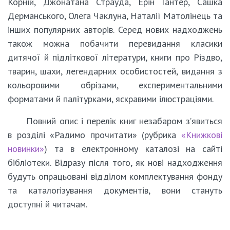
Корній, Джонатана Страуда, Ерін Гантер, Сашка
Дерманського, Олега Чаклуна, Наталії Матолінець та
інших популярних авторів. Серед нових надходжень
також можна побачити перевидання класики
дитячої й підліткової літератури, книги про Різдво,
тварин, шахи, легендарних особистостей, видання з
кольоровими обрізами, експериментальними
форматами й палітурками, яскравими ілюстраціями.
Повний опис і перелік книг незабаром з’явиться
в розділі «Радимо прочитати» (рубрика
«Книжкові
новинки»
) та в електронному каталозі на сайті
бібліотеки. Відразу після того, як нові надходження
будуть опрацьовані відділом комплектування фонду
та каталогізування документів, вони стануть
доступні й читачам.