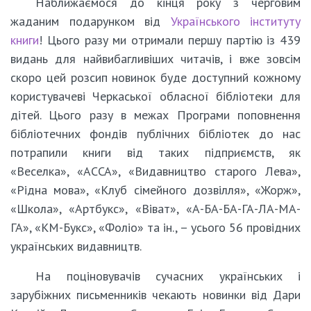
Наближаємося до кінця року з черговим
жаданим подарунком від
Українського інституту
книги
! Цього разу ми отримали першу партію із 439
видань для найвибагливіших читачів, і вже зовсім
скоро цей розсип новинок буде доступний кожному
користувачеві Черкаської обласної бібліотеки для
дітей. Цього разу в межах Програми поповнення
бібліотечних фондів публічних бібліотек до нас
потрапили книги від таких підприємств, як
«Веселка», «АССА», «Видавництво старого Лева»,
«Рідна мова», «Клуб сімейного дозвілля», «Жорж»,
«Школа», «Артбукс», «Віват», «А-БА-БА-ГА-ЛА-МА-
ГА», «КМ-Букс», «Фоліо» та ін., – усього 56 провідних
українських видавництв.
На поціновувачів сучасних українських і
зарубіжних письменників чекають новинки від Дари