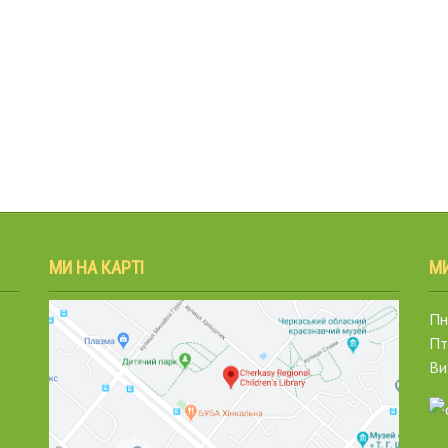
МИ НА КАРТІ
М
Пн.
Пт
Ви