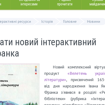
и
інтересами
прочитати
майданчи
терактивні ресурси
Історія
Головне
Новини
ати новий інтерактивний
ранка
Новий комплексний віртуа
продукт
«Велетень україн
літератури»
, присвячений 165-
від дня народження Івана Як
Франка з’явився в розділі «Р
бібліотеки» (рубрика «Інтера
ресурси», підрубрика «Літератур