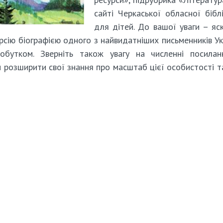
сайті Черкаської обласної бібл
для дітей. До вашої уваги – яс
рсію біографією одного з найвидатніших письменників Ук
бутком. Зверніть також увагу на численні посилан
 розширити свої знання про масштаб цієї особистості т