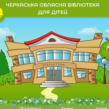
ЧЕРКАСЬКА ОБЛАСНА БІБЛІОТЕКА
ДЛЯ ДІТЕЙ
и
Об'єднання за
Радимо
Ігровий