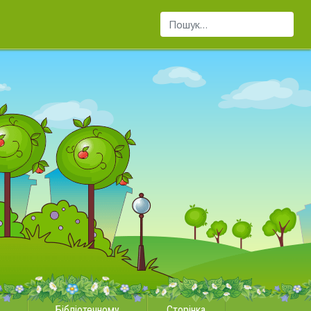
Пошук...
Бібліотечному
Сторінка