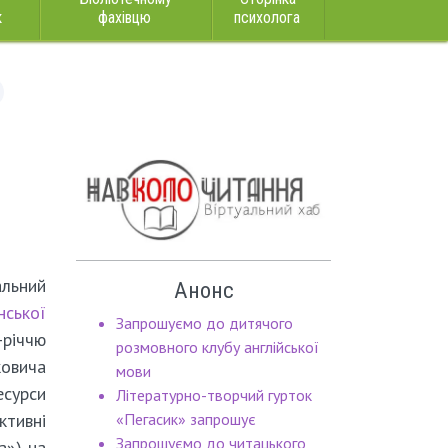
к
фахівцю
психолога
льний
Анонс
ської
Запрошуємо до дитячого
річчю
розмовного клубу англійської
овича
мови
есурси
Літературно-творчий гурток
ктивні
«Пегасик» запрошує
Запрошуємо до читацького
а») на