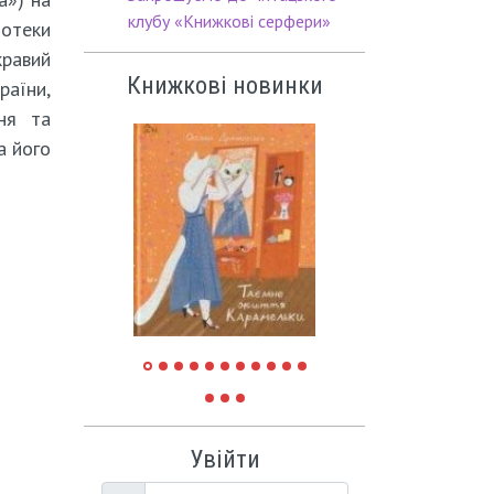
клубу «Книжкові серфери»
іотеки
кравий
Книжкові новинки
раїни,
ня та
а його
Увійти