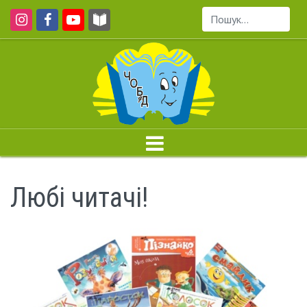
Пошук...
Любі читачі!