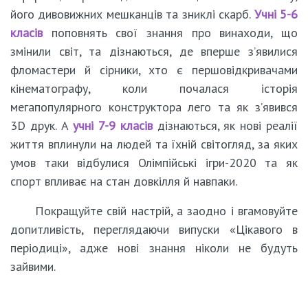
його дивовижних мешканців та зниклі скарб.
Учні 5-6
класів
поповнять свої знання про винаходи, що
змінили світ, та дізнаються, де вперше з’явилися
фломастери й сірники, хто є першовідкривачами
кінематографу, коли почалася історія
мегапопулярного конструктора лего та як з’явився
3D друк. А
учні 7-9 класів
дізнаються, як нові реалії
життя вплинули на людей та їхній світогляд, за яких
умов таки відбулися Олімпійські ігри-2020 та як
спорт впливає на стан довкілля й навпаки.
Покращуйте свій настрій, а заодно і вгамовуйте
допитливість, переглядаючи випуски «Цікавого в
періодиці», адже нові знання ніколи не будуть
зайвими.