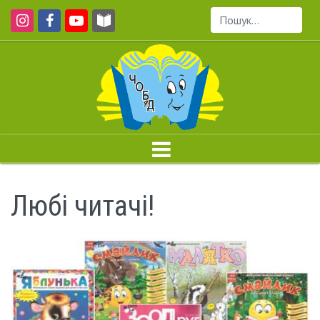
Пошук...
Любі читачі!